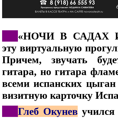
***
«НОЧИ В САДАХ И
эту виртуальную прогулк
Причем, звучать буде
гитара, но гитара флам
всеми испанских цыган
визитную карточку Испа
***
Глеб Окунев
учился 