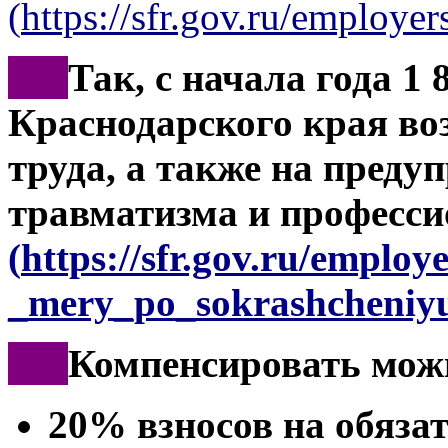
(
https://sfr.gov.ru/employers
***
Так, с начала года 1 
Краснодарского края во
труда, а также на преду
травматизма и професси
(
https://sfr.gov.ru/employ
_mery_po_sokrashcheniyu
***
Компенсировать мож
20% взносов на обяза