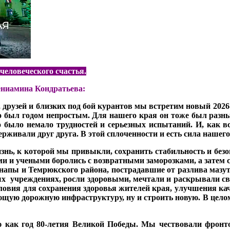
человеческого счастья.
ениамина Кондратьева:
 друзей и близких под бой курантов мы встретим новый 2026-
то был годом непростым. Для нашего края он тоже был разн
 было немало трудностей и серьезных испытаний. И, как вс
рживали друг друга. В этой сплоченности и есть сила нашего 
изнь, к которой мы привыкли, сохранить стабильность и без
ми и учеными боролись с возвратными заморозками, а затем с
напы и Темрюкского района, пострадавшие от разлива мазут
ых учреждениях, росли здоровыми, мечтали и раскрывали св
ловия для сохранения здоровья жителей края, улучшения ка
щую дорожную инфраструктуру, ну и строить новую. В целом
ию как год 80-летия Великой Победы. Мы чествовали фрон