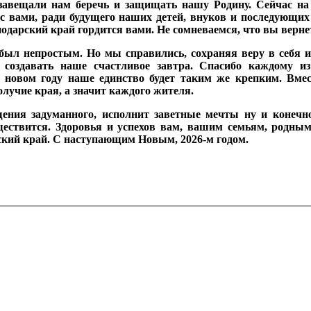
завещали нам беречь и защищать нашу Родину. Сейчас н
с вами, ради будущего наших детей, внуков и последующих
снодарский край гордится вами. Не сомневаемся, что вы верне
 был непростым. Но мы справились, сохраняя веру в себя и
создавать наше счастливое завтра. Спасибо каждому и
 новом году наше единство будет таким же крепким. Вме
учие края, а значит каждого жителя.
ения задуманного, исполнит заветные мечты ну и конечно
ществится. Здоровья и успехов вам, вашим семьям, родным
ский край. С наступающим Новым, 2026-м годом.