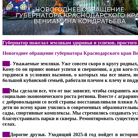
Губернатор пожелал землякам здоровья и успехов, простого 
Новогоднее обращение губернатора Краснодарского края В
***
- Уважаемые земляки. Уже совсем скоро в кругу родных,
Кому-то он принес новые успехи и свершения, а для кого-
гордимся в условиях вызовов, о которых мы все знаем, но
большой кубанской семьей, работали плечом к плечу и подде
***
Мы сделали все, что от нас зависит, чтобы сохранить ж
социально-экономического роста региона. Вместе с агрария
с добровольцами со всей страны восстанавливали пляжи А
дети по всему краю учились в современных образовательн
сады, спортивные комплексы. Мы стремились создавать ус
благоустраивать парки и скверы. Ремонтировать существую
селах.
***
Дорогие друзья. Уходящий 2025-й год войдет в истор