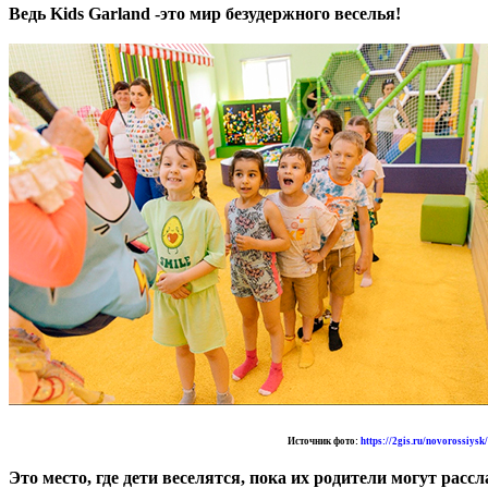
Ведь Kids Garland -это мир безудержного веселья!
Источник фото:
https://2gis.ru/novorossiysk/
Это место, где дети веселятся, пока их родители могут рас