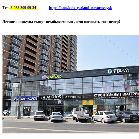
Тел.
8-988-399-99-34
https://t.me/kids_garland_novorossiysk
Летние каникулы станут незабываемыми , если посещать этот центр!