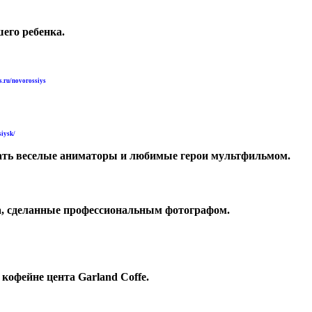
шего ребенка.
is.ru/novorossiys
siysk/
екать веселые аниматоры и любимые герои мультфильмом.
ка, сделанные профессиональным фотографом.
 кофейне цента Garland Coffe.