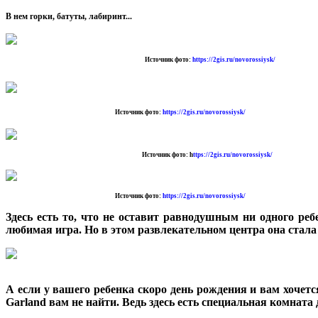
В нем горки, батуты, лабиринт...
Источник фото:
https://2gis.ru/novorossiysk/
Источник фото:
https://2gis.ru/novorossiysk/
Источник фото: h
ttps://2gis.ru/novorossiysk/
Источник фото:
https://2gis.ru/novorossiysk/
Здесь есть то, что не оставит равнодушным ни одного реб
любимая игра. Но в этом развлекательном центра она стала
А если у вашего ребенка скоро день рождения и вам хочетс
Garland вам не найти. Ведь здесь есть специальная комната