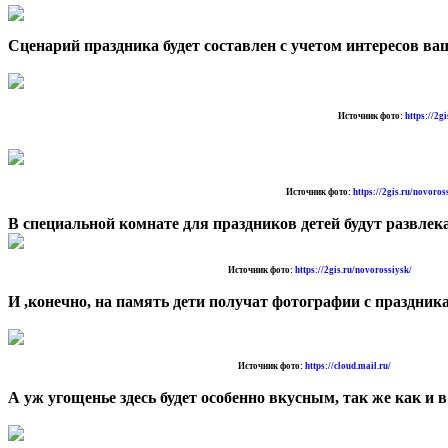
Сценарий праздника будет составлен с учетом интересов ва
Источник фото:
https://2g
Источник фото:
https://2gis.ru/novoros
В специальной комнате для праздников детей будут развл
Источник фото:
https://2gis.ru/novorossiysk/
И ,конечно, на память дети получат фотографии с праздни
Источник фото:
https://cloud.mail.ru/
А уж угощенье здесь будет особенно вкусным, так же как и в