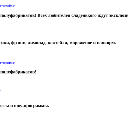
novorossiysk/
 полуфабрикатов! Всех любителей сладенького ждут эксклю
тики, фрэши, лимонад, коктейли, мороженое и попкорм.
novorossiysk/
 полуфабрикатов!
/
лассы и шоу-программы.