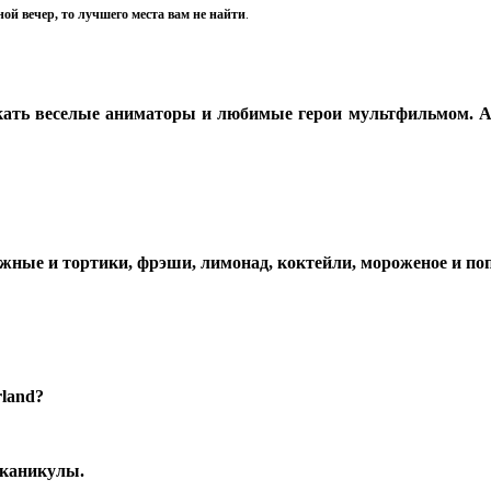
ой вечер, то лучшего места вам не найти
.
кать веселые аниматоры и любимые герои мультфильмом. А у
жные и тортики, фрэши, лимонад, коктейли, мороженое и по
rland?
е каникулы.