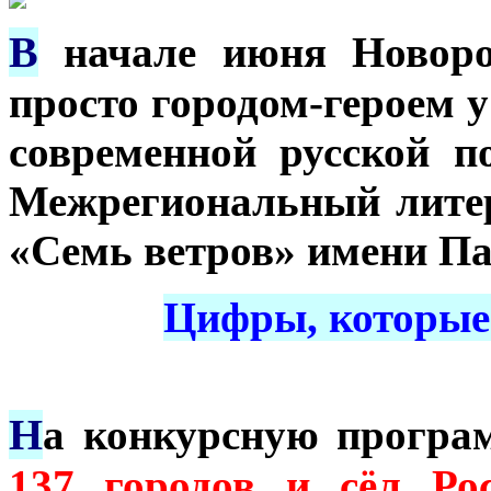
В
начале июня Новоро
просто городом-героем 
современной русской п
Межрегиональный лите
«Семь ветров» имени Па
Цифры, которые 
Н
а конкурсную прогр
137 горо
дов
и сёл Ро