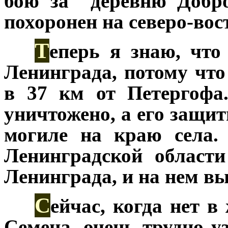
бою за деревню Добро
похоронен на северо-вос
Т
***
еперь я знаю, чт
Ленинграда, потому что
в 37 км от Петергофа
уничтожено, а его защи
могиле на краю села.
Ленинградской области
Ленинграда, и на нем вы
С
***
ейчас, когда нет 
Семена, очень трудно у