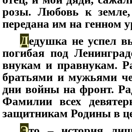
розы. Любовь к земле
передана им на генном у
Д
***
едушка не успел вы
погибая под Ленинград
внукам и правнукам. Р
братьями и мужьями че
дни войны на фронт. Ра
Фамилии всех девятер
защитникам Родины в це
Э
***
то – история лиш