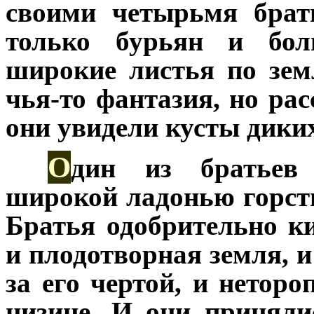
своими четырьмя брат
только бурьян и бо
широкие листья по зем
чья-то фантазия, но ра
они увидели кусты диких
О
***
дин из братьев 
широкой ладонью горсть
Братья одобрительно к
и плодотворная земля, и
за его чертой, и нетор
низине.
И они принялис