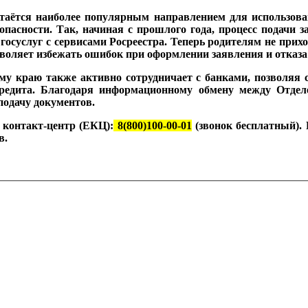
аётся наиболее популярным направлением для использован
пасности. Так, начиная с прошлого года, процесс подачи 
госуслуг с сервисами Росреестра. Теперь родителям не прих
зволяет избежать ошибок при оформлении заявления и отка
у краю также активно сотрудничает с банками, позволяя с
кредита. Благодаря информационному обмену между Отд
подачу документов.
 контакт-центр (ЕКЦ):
8(800)100-00-01
(звонок бесплатный).
в.