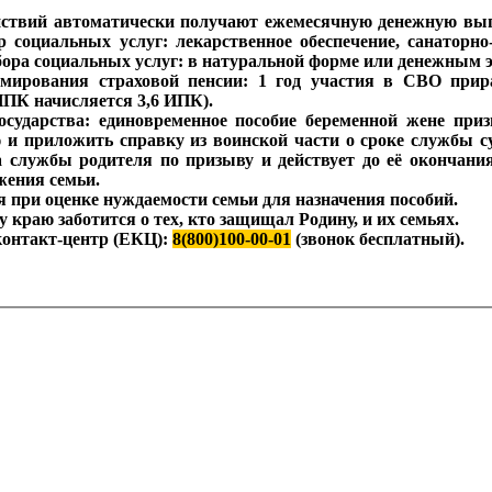
ствий автоматически получают ежемесячную денежную выпла
 социальных услуг: лекарственное обеспечение, санаторно
бора социальных услуг: в натуральной форме или денежным 
ирования страховой пенсии: 1 год участия в СВО прира
ИПК начисляется 3,6 ИПК).
сударства: единовременное пособие беременной жене при
и приложить справку из воинской части о сроке службы су
 службы родителя по призыву и действует до её окончания
жения семьи.
ся при оценке нуждаемости семьи для назначения пособий.
краю заботится о тех, кто защищал Родину, и их семьях.
контакт-центр (ЕКЦ):
8(800)100-00-01
(звонок бесплатный).