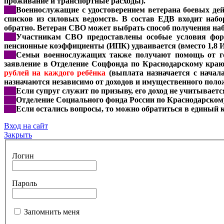
проживание и транспортные расходы).
***
Военнослужащие с удостоверением ветерана боевых дей
списков из силовых ведомств. В состав ЕДВ входит набор
обратно. Ветеран СВО может выбрать способ получения на
***
Участникам СВО предоставлены особые условия форм
пенсионные коэффициенты (ИПК) удваивается (вместо 1,8 
***
Семьи военнослужащих также получают помощь от го
заявление в Отделение Соцфонда по Краснодарскому краю 
рублей на каждого ребёнка
(выплата назначается с начала
назначаются независимо от доходов и имущественного поло
***
Если супруг служит по призыву, его доход не учитывает
***
Отделение Социального фонда России по Краснодарскому 
***
Если остались вопросы, то можно обратиться в единый 
Вход на сайт
Закрыть
Логин
Пароль
Запомнить меня