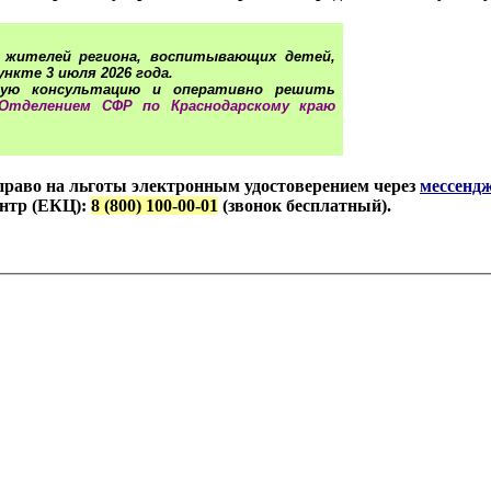
х жителей региона, воспитывающих детей,
ункте 3
июля 2026 года.
ную консультацию и оперативно решить
Отделением СФР по Краснодарскому краю
право на льготы электронным удостоверением через
мессенд
ентр (ЕКЦ):
8 (800) 100-00-01
(звонок бесплатный).