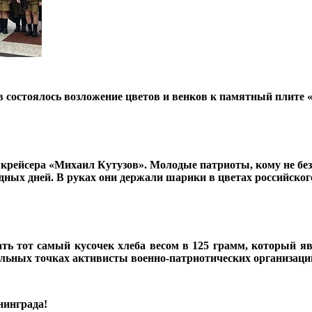
ев состоялось возложение цветов и венков к памятный плите 
крейсера «Михаил Кутузов». Молодые патриоты, кому не бе
дных дней. В руках они держали шарики в цветах российског
вать тот самый кусочек хлеба весом в 125 грамм, который
альных точках активисты военно-патриотических организаци
нинграда!