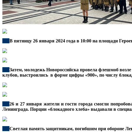
***
В пятницу 26 января 2024 года в 10:00 на площади Геро
***
Затем, молодежь Новороссийска провела флешмоб возле 
клубов, выстроились в форме цифры «900», по числу блока
***
26 и 27 января жители и гости города смогли попробо
Ленинграда. Порции «блокадного хлеба» выдавали в специ
***
Светлая память защитникам, погибшим при обороне Ле