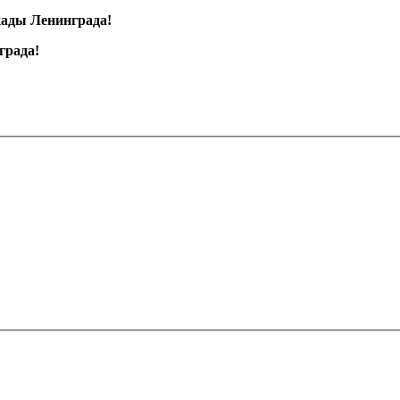
кады Ленинграда!
града!