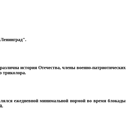
«Ленинград".
зразлична история Отечества, члены военно-патриотических
о триколора.
 являлся ежедневной минимальной нормой во время блокады
й.