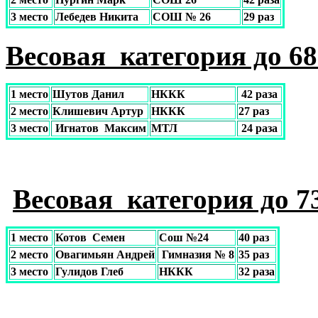
3 место
Лебедев Никита
СОШ № 26
29 раз
Весовая категория до 68 
1 место
Шутов Данил
НККК
42 раза
2 место
Клишевич Артур
НККК
27 раз
3 место
Игнатов Максим
МТЛ
24 раза
Весовая категория до 73
1 место
Котов Семен
Сош №24
40 раз
2 место
Овагимьян Андрей
Гимназия № 8
35 раз
3 место
Гулидов Глеб
НККК
32 раза