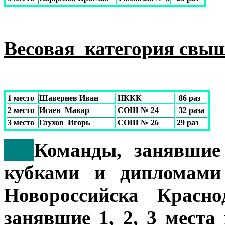
Весовая категория свыше
1 место
Шавернев Иван
НККК
86 раз
2 место
Исаев Макар
СОШ № 24
32 раза
3 место
Глухов Игорь
СОШ № 26
29 раз
***
Команды, занявшие 
кубками и диплома
Новороссийска Красно
занявшие 1, 2, 3 места