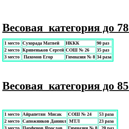
Весовая категория до 78 
1 место
Cухорада Матвей
НККК
90 раз
2 место
Кривеньков Сергей
СОШ № 26
35 раз
3 место
Пахомов Егор
Гимназия № 8
34 раза
Весовая категория до 85 
1 место
Айрапетян Мисак
СОШ № 24
53 раза
2 место
Сапожников Даниил
МТЛ
23 раза
3 место
Парфенов Ярослав
Гимназия № 8
20 раз