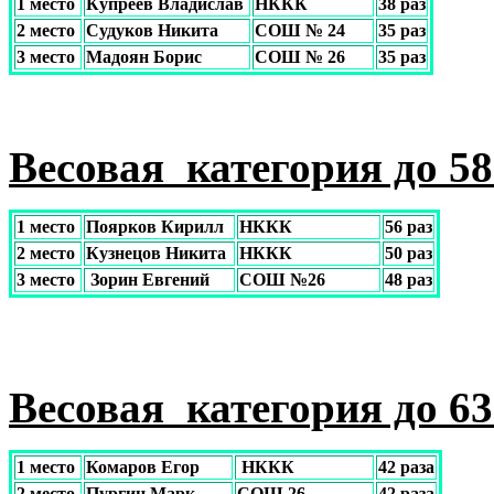
1 место
Купреев Владислав
НККК
38 раз
2 место
Судуков Никита
СОШ № 24
35 раз
3 место
Мадоян Борис
СОШ № 26
35 раз
Весовая категория до 58 
1 место
Поярков Кирилл
НККК
56 раз
2 место
Кузнецов Никита
НККК
50 раз
3 место
Зорин Евгений
СОШ №26
48 раз
Весовая категория до 63 
1 место
Комаров Егор
НККК
42 раза
2 место
Пургин Марк
СОШ 26
42 раза