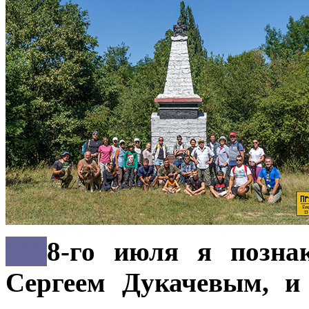
***
8-го июля я позна
Сергеем Дукачевым, и