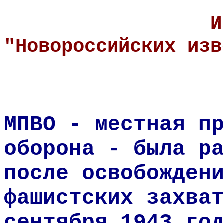
Из арх
"Новороссийских изв
МПВО - местная п
оборона - была р
после освобожден
фашистских захва
сентября 1943 го