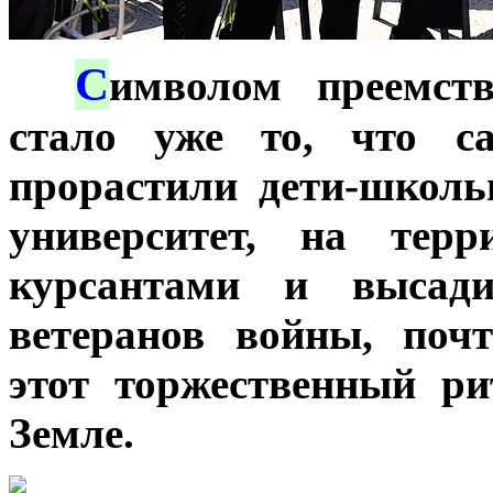
С
***
имволом преемст
стало уже то, что с
прорастили дети-школь
университет, на терр
курсантами и высади
ветеранов войны, поч
этот торжественный р
Земле.