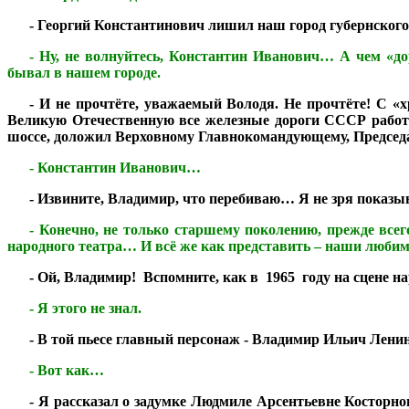
***
- Георгий Константинович лишил наш город губернского
***
- Ну, не волнуйтесь, Константин Иванович… А чем «до
бывал в нашем городе.
***
- И не прочтёте, уважаемый Володя. Не прочтёте! С «
Великую Отечественную все железные дороги СССР работа
шоссе, доложил Верховному Главнокомандующему, Председат
***
- Константин Иванович…
***
- Извините, Владимир, что перебиваю… Я не зря показыв
***
- Конечно, не только старшему поколению, прежде всег
народного театра… И всё же как представить – наши люби
***
- Ой, Владимир! Вспомните, как в 1965 году на сцене 
***
- Я этого не знал.
***
-
В той пьесе главный персонаж - Владимир Ильич Ленин!
***
- Вот как…
***
- Я рассказал о задумке Людмиле Арсентьевне Косторно