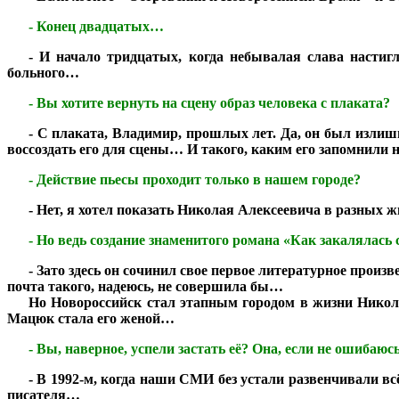
***
- Конец двадцатых…
***
- И начало тридцатых, когда небывалая слава настигл
больного…
***
- Вы хотите вернуть на сцену образ человека с плаката?
***
- С плаката, Владимир, прошлых лет. Да, он был излишн
воссоздать его для сцены… И такого, каким его запомнили 
***
- Действие пьесы проходит только в нашем городе?
***
- Нет, я хотел показать Николая Алексеевича в разных
***
- Но ведь создание знаменитого романа «Как закалялась
***
- Зато здесь он сочинил свое первое литературное произ
почта такого, надеюсь, не совершила бы…
***
Но Новороссийск стал этапным городом в жизни Николая
Мацюк стала его женой…
***
- Вы, наверное, успели застать её? Она, если не ошибаюс
***
- В 1992-м, когда наши СМИ без устали развенчивали в
писателя…