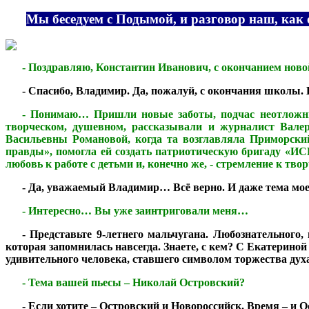
***
Мы беседуем с Подымой, и разговор наш, как
***
- Поздравляю, Константин Иванович, с окончанием ново
***
- Спасибо, Владимир. Да, пожалуй, с окончания школы. Н
***
- Понимаю… Пришли новые заботы, подчас неотложные
творческом, душевном, рассказывали и журналист Вал
Васильевны Романовой, когда та возглавляла Приморски
правды», помогла ей создать патриотическую бригаду «ИС
любовь к работе с детьми и, конечно же, - стремление к тв
***
- Да, уважаемый Владимир… Всё верно. И даже тема мо
***
- Интересно… Вы уже заинтриговали меня…
***
- Представьте 9-летнего мальчугана. Любознательного,
которая запомнилась навсегда. Знаете, с кем? С Екатерино
удивительного человека, ставшего символом торжества дух
***
- Тема вашей пьесы – Николай Островский?
***
- Если хотите – Островский и Новороссийск. Время – и О