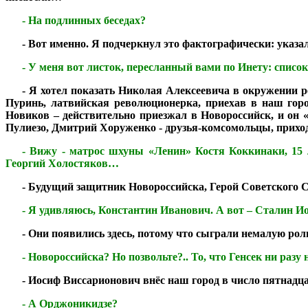
***
- На подлинных беседах?
***
- Вот именно. Я подчеркнул это фактографически: указа
***
- У меня вот листок, пересланный вами по Инету: спис
***
- Я хотел показать Николая Алексеевича в окружении 
Пуринь, латвийская революционерка, приехав в наш гор
Новиков – действительно приезжал в Новороссийск, и он 
Пулиезо, Дмитрий Хоруженко - друзья-комсомольцы, прихо
***
- Вижу - матрос шхуны «Ленин» Костя Коккинаки, 15
Георгий Холостяков…
***
- Будущий защитник Новороссийска, Герой Советского С
***
- Я удивляюсь, Константин Иванович. А вот – Сталин Ио
***
- Они появились здесь, потому что сыграли немалую роль
***
- Новороссийска? Но позвольте?.. То, что Генсек ни разу
***
- Иосиф Виссарионович внёс наш город в число пятнадц
***
- А Орджоникидзе?