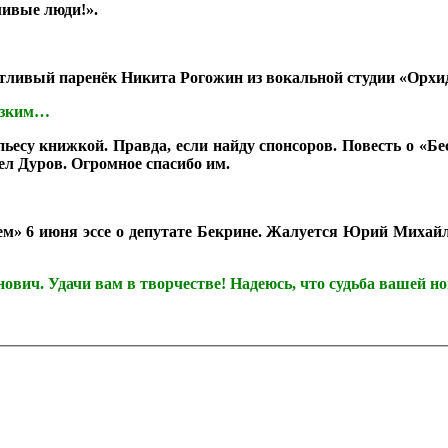
ливые люди!».
антливый паренёк Никита Рогожин из вокальной студии «Орх
лизким…
м пьесу книжкой. Правда, если найду спонсоров. Повесть о 
ел Дуров. Огромное спасибо им.
м» 6 июня эссе о депутате Бекрине. Жалуется Юрий Михайлови
нович. Удачи вам в творчестве! Надеюсь, что судьба вашей 