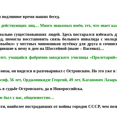
л подлинное время наших бесед.
ок действующих лиц… Много знакомых имён, тех, что знает 
реально существовавших людей. Здесь постарался избежать 
од, помогла восстановить связь больного инвалида с мол
«выбил» у местных чиновников путёвку для друга в сочин
дившие к нему в дом на Шоссейной (ныне – Васенко)…
 лет, учащийся фабрично-заводского училища «Пролетарий
оюза, он виделся и разговаривал с Островским. Но это уже 
сиф, 56 лет, Орджоникидзе Георгий, 49 лет, Каганович Лазарь
 в судьбе Островского, да и Новороссийска.
 не был у нас, общеизвестно…
ати, наиболее пострадавших от войны городов СССР, чем поз