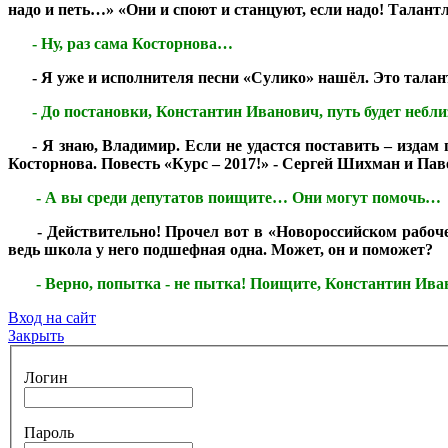
надо и петь…» «Они и споют и станцуют, если надо! Талант
***
- Ну, раз сама Косторнова…
***
- Я уже и исполнителя песни «Сулико» нашёл. Это тал
***
- До постановки, Константин Иванович, путь будет неб
***
- Я знаю, Владимир. Если не удастся поставить – изда
Косторнова. Повесть «Курс – 2017!» - Сергей Шихман и Пав
***
-
А вы среди депутатов поищите… Они могут помочь…
***
- Действительно! Прочел вот в «Новороссийском рабоче
ведь школа у него подшефная одна. Может, он и поможет?
***
- Верно, попытка - не пытка! Поищите, Константин Ива
Вход на сайт
Закрыть
Логин
Пароль