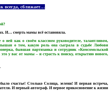
ак всегда, сближает…
ой?
ивах. И… смерть мамы всё остановила.
 ней как о своём классном руководителе, талантливом,
лышан о том, какую роль она сыграла в судьбе Любови
ионерка, бывшая партизанка и сотрудник «Комсомольской
то у вас от мамы – и страсть к поиску, открытию нового,
…
о было счастье! Столько Солнца, зелени! И первая встреча,
сателя. И первый автограф. И первое прикосновение к жизни