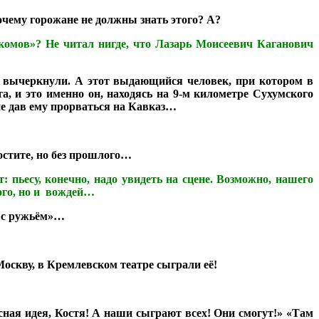
очему горожане не должны знать этого? А?
комов»? Не читал нигде, что Лазарь Моисеевич Каганович
иг вычеркнули. А этот выдающийся человек, при котором в
 и это именно он, находясь на 9-м километре Сухумского
е дав ему прорваться на Кавказ…
остите, но без прошлого…
 пьесу, конечно, надо увидеть на сцене. Возможно, нашего
ого, но и вождей…
к с ружьём»…
оскву, в Кремлевском театре сыграли её!
сная идея, Костя! А наши сыграют всех! Они смогут!» «Там