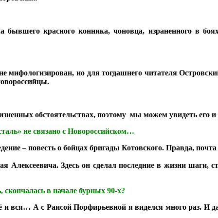
а бывшего красного конника, чоновца, израненного в боях
е мифологизирован, но для тогдашнего читателя Островский 
новороссийцы.
 жизненных обстоятельствах, поэтому мы можем увидеть его и
 сталь» не связано с Новороссийском…
ведение – повесть о бойцах бригады Котовского. Правда, почт
 Алексеевича. Здесь он сделал последние в жизни шаги, с
ь, скончалась в начале бурных 90-х?
сё и вся… А с Раисой Порфирьевной я виделся много раз. И 