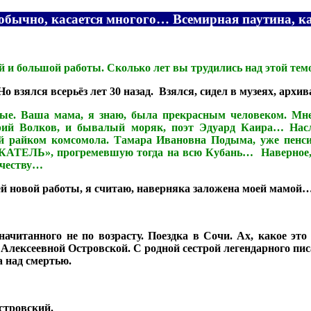
 обычно, касается многого… Всемирная паутина, к
й и большой работы. Сколько лет вы трудились над этой тем
о взялся всерьёз лет 30 назад. Взялся, сидел в музеях, арх
. Ваша мама, я знаю, была прекрасным человеком. Мне о
ерий Волков, и бывалый моряк, поэт Эдуард Каира… Нас
й райком комсомола. Тамара Ивановна Подыма, уже пенс
КАТЕЛЬ», прогремевшую тогда на всю Кубань… Наверное, э
орчеству…
ей новой работы, я считаю, наверняка заложена моей мамой
 начитанного не по возрасту. Поездка в Сочи. Ах, какое эт
й Алексеевной Островской. С родной сестрой легендарного пи
а над смертью.
стровский.