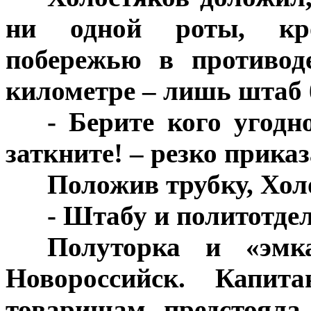
ни одной роты, кро
побережью в противод
километре – лишь штаб 
***
- Берите кого угодн
заткните! – резко прик
***
Положив трубку, Хол
***
- Штабу и политотдел
***
Полуторка и «эмк
Новороссийск. Капит
товарищам предстояла