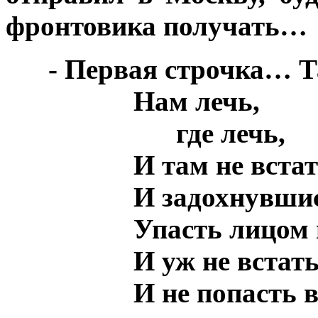
фронтовика получать…
***
- Первая строчка… 
***
***
***
Нам лечь,
***
***
***
***
где лечь,
***
***
***
И там не вста
***
***
***
И задохнувши
***
***
***
Упасть лицом 
***
***
***
И уж не встать
***
***
***
И не попасть