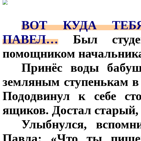
***
***
ВОТ КУДА ТЕБЯ
ПАВЕЛ…
Был студент
помощником начальника 
***
Принёс воды бабуш
земляным ступенькам в 
Пододвинул к себе ст
ящиков. Достал старый,
***
Улыбнулся, вспомн
Павла: «Что ты пишеш