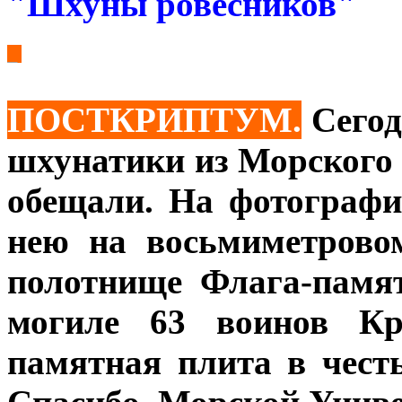
"Шхуны ровесников"
***
***
ПОСТКРИПТУМ.
Сегод
шхунатики из Морского 
обещали. На фотографи
нею на восьмиметрово
полотнище Флага-памя
могиле 63 воинов Кр
памятная плита в чест