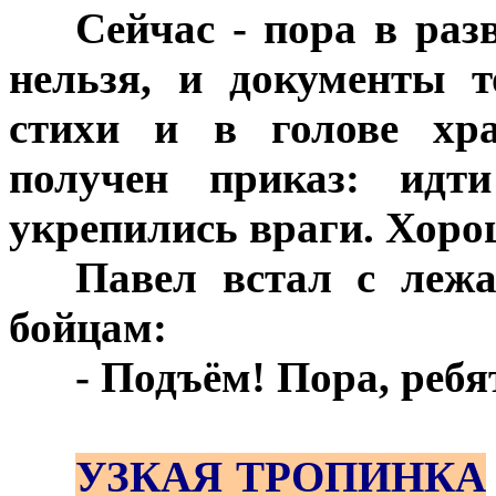
***
Сейчас - пора в раз
нельзя, и документы 
стихи и в голове хр
получен приказ: идт
укрепились враги. Хор
***
Павел встал с лежа
бойцам:
***
- Подъём! Пора, реб
***
УЗКАЯ ТРОПИНКА