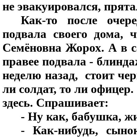
не эвакуировался, прят
***
Как-то после очер
подвала своего дома, 
Семёновна Жорох. А в са
правее подвала - блинда
неделю назад, стоит че
ли солдат, то ли офицер
здесь. Спрашивает:
***
- Ну как, бабушка, ж
***
- Как-нибудь, сыно