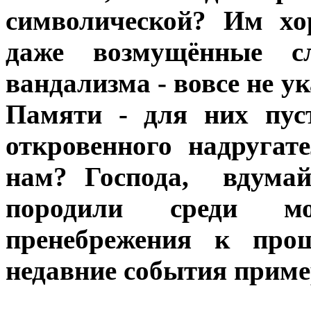
символической? Им хо
даже возмущённые с
вандализма - вовсе не у
Памяти - для них пус
откровенного надругат
нам? Господа, вдумай
породили среди м
пренебрежения к про
недавние события прим
***