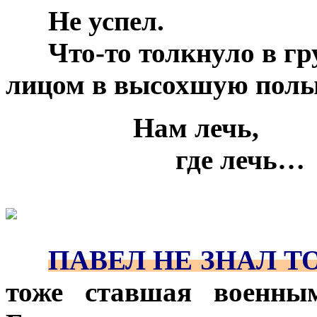
***
Не успел.
***
Что-то толкнуло в гр
лицом в высохшую полы
***
***
***
Нам лечь,
***
***
***
***
где лечь…
***
***
***
ПАВЕЛ НЕ ЗНАЛ Т
тоже ставшая военным