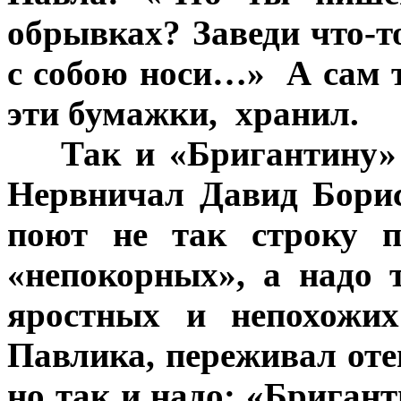
обрывках? Заведи что-т
с собою носи…» А сам 
эти бумажки, хранил.
***
Так и «Бригантину» 
Нервничал Давид Борис
поют не так строку п
«непокорных», а надо 
яростных и непохожи
Павлика, переживал оте
но так и надо: «Бригант