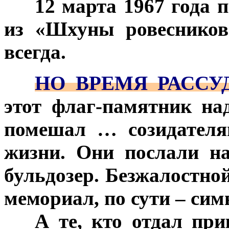
***
12 марта 1967 года 
из «Шхуны ровесников
всегда.
***
НО ВРЕМЯ РАССУ
этот флаг-памятник на
помешал … созидателя
жизни. Они послали н
бульдозер. Безжалостно
мемориал, по сути – си
***
А те, кто отдал при