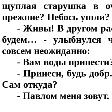
щуплая старушка в оч
прежние? Небось ушли?
***
- Живы! В другом ра
будем… - улыбнулся ч
совсем неожиданно:
***
- Вам воды принести
***
- Принеси, будь добр
Сам откуда?
***
- Павлом меня зовут
***