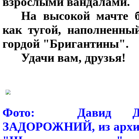
взрослыми вандалами.
***
На высокой мачте б
как тугой, наполненны
гордой "Бригантины".
***
Удачи вам, друзь
я!
***
***
Фото: Давид ДА
ЗАДОРОЖНИЙ, из архи