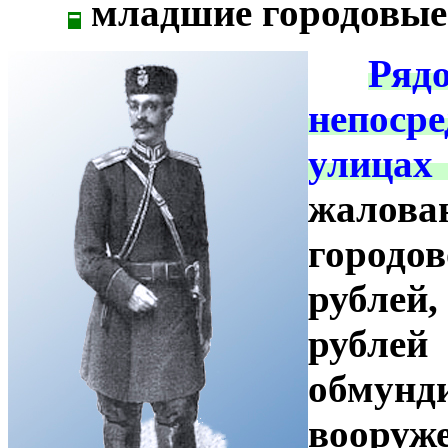
-
младшие городовые 
***
Ря
непоср
улицах 
жалова
город
рублей,
рублей
обмун
вооруж