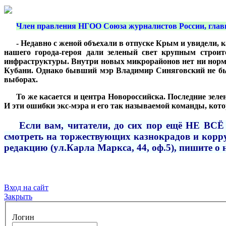
***
Член правления НГОО Союза журналистов России, гла
***
- Недавно с женой объехали в отпуске Крым и увидели,
нашего города-героя дали зеленый свет крупным строи
инфраструктуры. Внутри новых микрорайонов нет ни нормал
Кубани. Однако бывший мэр Владимир Синяговский не был 
выборах.
***
То же касается и центра Новороссийска. Последние зеле
И эти ошибки экс-мэра и его так называемой команды, кото
***
Если вам, читатели, до сих пор ещё НЕ ВСЁ 
смотреть на торжествующих казнокрадов и корру
редакцию (ул.Карла Маркса, 44, оф.5), пишите о
Вход на сайт
Закрыть
Логин