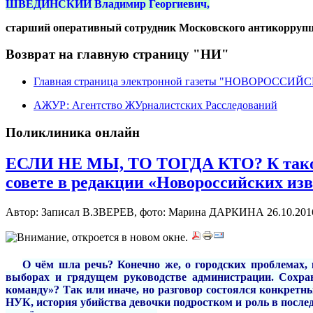
ШВЕДИНСКИЙ Владимир Георгиевич,
старший оперативный сотрудник Московского антикоррупц
Возврат на главную страницу "НИ"
Главная страница электронной газеты "НОВОРОССИ
АЖУР: Агентство ЖУрналистских Расследований
Поликлиника онлайн
ЕСЛИ НЕ МЫ, ТО ТОГДА КТО? К такому
совете в редакции «Новороссийских из
Автор: Записал В.ЗВЕРЕВ, фото: Марина ДАРКИНА
26.10.201
***
О чём шла речь? Конечно же, о городских проблемах
выборах и грядущем руководстве администрации. Сохра
команду»? Так или иначе, но разговор состоялся конкретн
НУК, история убийства девочки подростком и роль в после