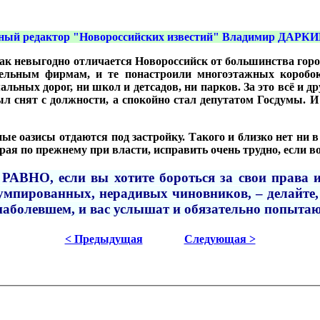
вный редактор "Новороссийских известий" Владимир ДАРКИ
 как невыгодно отличается Новороссийск от большинства гор
тельным фирмам, и те понастроили многоэтажных коробок
ьных дорог, ни школ и детсадов, ни парков. За это всё и д
снят с должности, а спокойно стал депутатом Госдумы. И 
ные оазисы отдаются под застройку. Такого и близко нет ни 
рая по прежнему при власти, исправить очень трудно, если в
РАВНО, если вы хотите бороться за свои права и
мпированных, нерадивых чиновников, – делайте, 
 наболевшем, и вас услышат и обязательно попыт
< Предыдущая
Следующая >