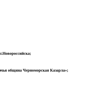
г.Новороссийска;
ачья община Черноморская Казарла»;