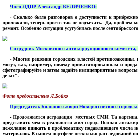
***
Член ЛДПР Александр БЕЛИЧЕНКО:
***
- Сколько было разговоров о доступности к прибрежно
проложили, теперь просто так не подъехать. Да, проблем 
ремонт. Особенно ситуация усугубилась после сентябрьского
***
Сотрудник Московского антикоррупционного комитет
***
- Многие решения городских властей противозаконны, н
могут, как, например, почему приватизированным и продан
сфотографируйте и затем задайте нелицеприятные вопросы
делах".
Фото предоставлено Л.Бойко
***
Председатель Большого жюри Новороссийского городск
***
- Продолжается деградация местных СМИ. Та картина, к
представить чем в реальности жил город. Полная ангажи
нежелание вникать в проблематику подавляющего числа на
материалов. В нашем портфеле несколько расследований 