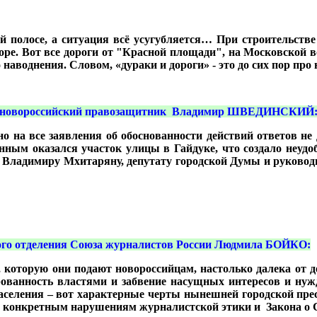
й полосе, а ситуация всё усугубляется… При строительств
море. Вот все дороги от "Красной площади", на Московской
 наводнения. Словом, «дураки и дороги» - это до сих пор про
а, новороссийский правозащитник Владимир ШВЕДИНСКИЙ
о на все заявления об обоснованности действий ответов н
ным оказался участок улицы в Гайдуке, что создало неудоб
 Владимиру Мхитаряну, депутату городской Думы и руково
ого отделения Союза журналистов России Людмила БОЙКО:
оторую они подают новороссийцам, настолько далека от де
рованность властями и забвение насущных интересов и нуж
селения – вот характерные черты нынешней городской пре
по конкретным нарушениям журналистской этики и Закона 