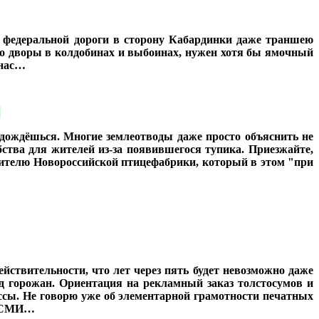
е федеральной дороги в сторону Кабардинки даже траншею
 во дворы в колдобинах и выбоинах, нужен хотя бы ямочный
 нас…
:
е дождёшься. Многие землеотводы даже просто объяснить не
ства для жителей из-за появившегося тупика. Приезжайте,
дителю Новороссийской птицефабрики, который в этом "при
йствительности, что лет через пять будет невозможно даже
д горожан. Ориентация на рекламный заказ толстосумов и
ссы. Не говорю уже об элементарной грамотности печатных
о СМИ…