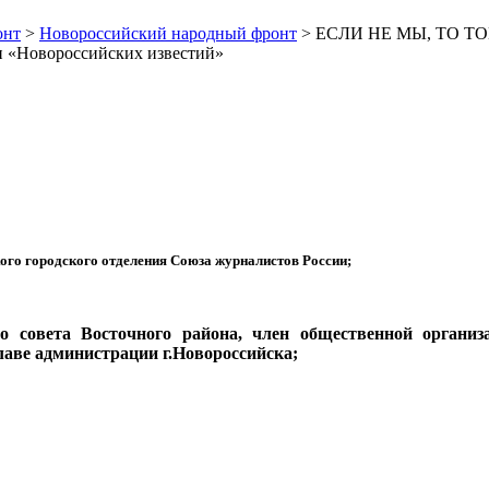
онт
>
Новороссийский народный фронт
> ЕСЛИ НЕ МЫ, ТО ТОГ
ии «Новороссийских известий»
ого городского отделения Союза журналистов России;
го совета Восточного района, член общественной органи
лаве администрации г.Новороссийска;