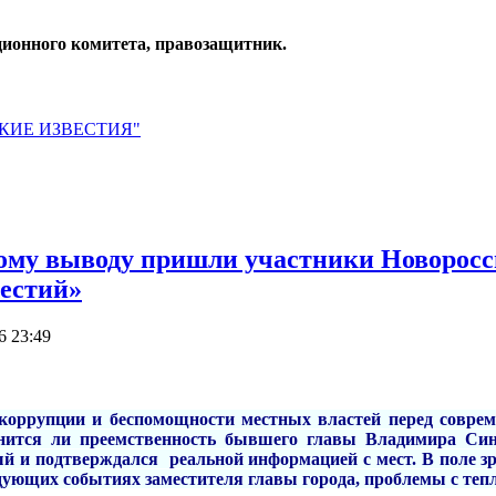
ионного комитета, правозащитник.
ЙСКИЕ ИЗВЕСТИЯ"
 выводу пришли участники Новороссий
вестий»
6 23:49
, коррупции и беспомощности местных властей перед совр
нится ли преемственность бывшего главы Владимира Син
ый и подтверждался реальной информацией с мест. В поле з
дующих событиях заместителя главы города, проблемы с теп