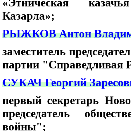
«Этническая казач
Казарла»;
РЫЖКОВ Антон Владим
заместитель председате
партии "Справедливая Р
СУКАЧ Георгий Заресов
первый секретарь Нов
председатель общест
войны";