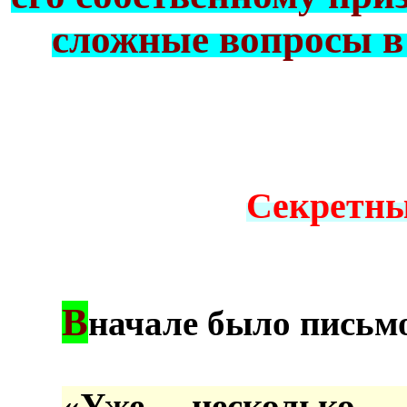
сложные вопросы в
Секретны
В
***
начале было письмо
***
«Уже несколько 