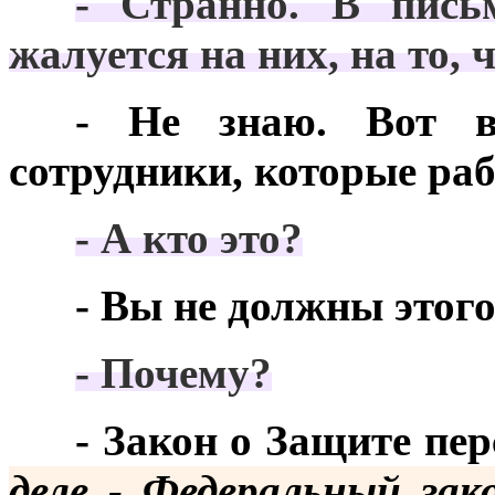
***
- Странно. В пись
жалуется на них, на то, ч
***
- Не знаю. Вот в
сотрудники, которые раб
***
- А кто это?
***
- Вы не должны этого
***
- Почему?
***
- Закон о Защите п
деле - Федеральный зак