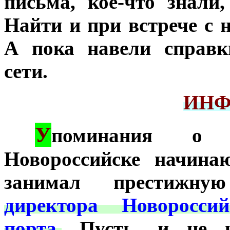
письма, кое-что знали
Найти и при встрече с н
А пока навели справк
сети.
ИНФ
У
***
поминания 
Новороссийске начина
занимал престижн
директора Новороссий
порта.
Пусть, и не 