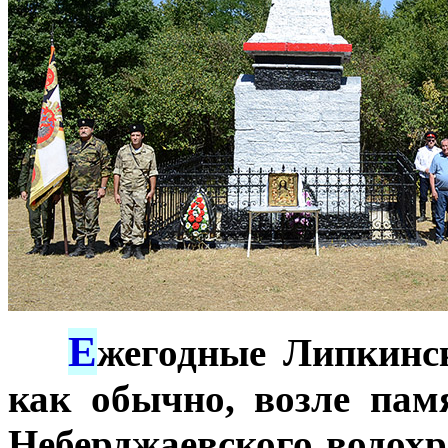
Е
***
жегодные Липкинск
как обычно, возле па
Неберджаевского водох