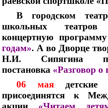
раевской спортшколе «П
***
В городском теа
школьных театров г
концертную программ
годам
»
. А во Дворце тв
Н.И. Сипягина про
постановка
«Разговор о
***
06 мая
детские б
присоединятся к Межд
акции
«Читаем детя