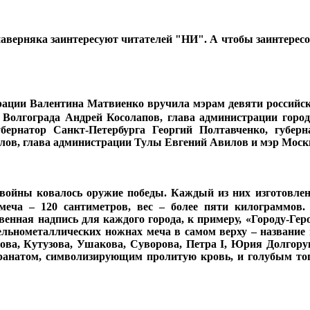
верняка заинтересуют читателей "НИ". А чтобы заинтересов
рации Валентина Матвиенко вручила мэрам девяти российск
Волгограда Андрей Косолапов, глава администрации город
бернатор Санкт-Петербурга Георгий Полтавченко, губер
лов, глава администрации Тулы Евгений Авилов и мэр Моск
войны ковалось оружие победы. Каждый из них изготовлен
меча – 120 сантиметров, вес – более пяти килограммов
енная надпись для каждого города, к примеру, «Городу-Гер
цельнометаллических ножнах меча в самом верху – название 
а, Кутузова, Ушакова, Суворова, Петра I, Юрия Долгору
анатом, символизирующим пролитую кровь, и голубым топ