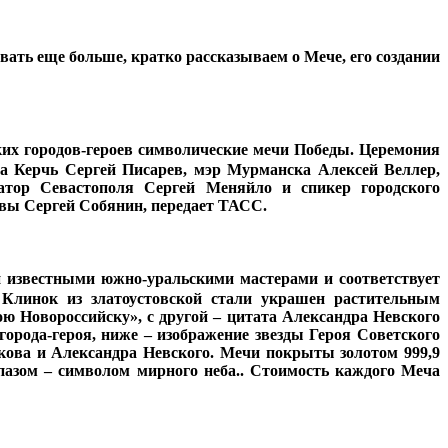
ать еще больше, кратко рассказываем о Мече, его создании
их городов-героев символические мечи Победы. Церемония
а Керчь Сергей Писарев, мэр Мурманска Алексей Веллер,
натор Севастополя Сергей Меняйло и спикер городского
вы Сергей Собянин, передает ТАСС.
 известными южно-уральскими мастерами и соответствует
. Клинок из златоустовской стали украшен растительным
ою Новороссийску», с другой – цитата Александра Невского
города-героя, ниже – изображение звезды Героя Советского
кова и Александра Невского. Мечи покрыты золотом 999,9
азом – символом мирного неба.. Стоимость каждого Меча