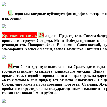
С
***
егодня мы впервые публикуем фотографии, которые на
и вручении.
.
29
Краткая справка
апреля Председатель Совета Феде
прошла в атриуме Совфеда. Мечи Победы приняли глава 
руководитель Новороссийска Владимир Синяговский, гу
заксобрания Алексей Чалый, глава Смоленска Евгений Пав
М
***
ечи были вручную выкованы на Урале, где в годы 
государственному стандарту клинкового оружия. Длина 
орнаментом, с одной стороны на нем выгравирована дарств
«Кто с мечом к нам придет, тот от меча и погибнет». На 
Союза, еще ниже выгравированы портреты Сталина, Жуков
пробы и инкрустированы полудрагоценными камнями - гр
составляет около 1 млн рублей.