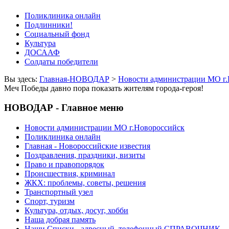
Поликлиника онлайн
Подлинники!
Социальный фонд
Культура
ДОСААФ
Солдаты победители
Вы здесь:
Главная-НОВОДАР
>
Новости администрации МО г.
Меч Победы давно пора показать жителям города-героя!
НОВОДАР - Главное меню
Новости администрации МО г.Новороссийск
Поликлиника онлайн
Главная - Новороссийские известия
Поздравления, праздники, визиты
Право и правопорядок
Происшествия, криминал
ЖКХ: проблемы, советы, решения
Транспортный узел
Спорт, туризм
Культура, отдых, досуг, хобби
Наша добрая память
Наши Списки - адресный, телефонный СПРАВОЧНИК