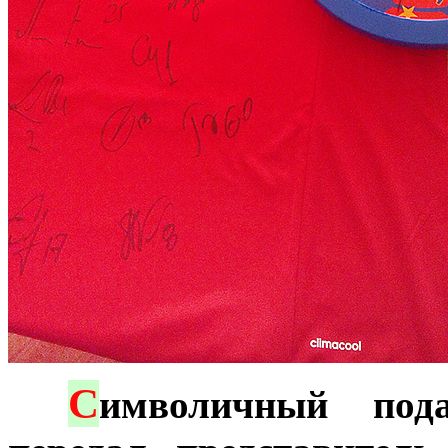
С
***
имволичный пода