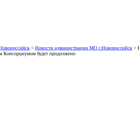
Новороссийск
>
Новости администрации МО г.Новороссийск
> 
м Консорциумом будет продолжено