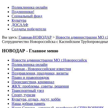
Поликлиника онлайн
Подлинники!
Социальный фонд
Культура
ДОСААФ
Солдаты победители
Вы здесь:
Главная-НОВОДАР
>
Новости администрации МО г.
Сотрудничество Новороссийска с Каспийским Трубопроводны
НОВОДАР - Главное меню
Новости администрации МО г.Новороссийск
Поликлиника онлайн
Главная - Новороссийские известия
Поздравления, праздники, визиты
Право и правопорядок
Происшествия, криминал
ЖКХ: проблемы, советы, решения
Транспортный узел
Спорт, туризм
Культура, отдых, досуг, хобби
Наша добрая память
Наши Списки - адресный, телефонный СПРАВОЧНИК