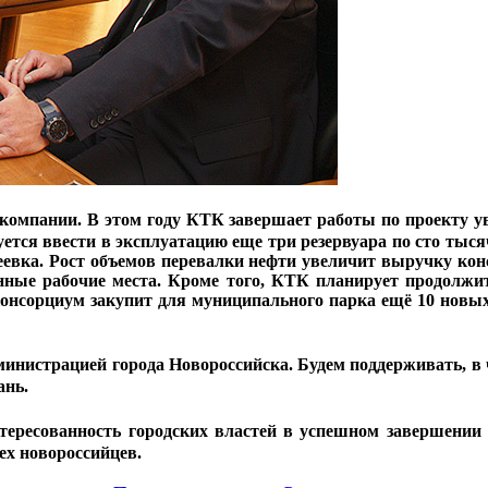
 компании. В этом году КТК завершает работы по проекту ув
ируется ввести в эксплуатацию еще три резервуара по сто ты
вка. Рост объемов перевалки нефти увеличит выручку кон
нные рабочие места. Кроме того, КТК планирует продолж
 консорциум закупит для муниципального парка ещё 10 нов
инистрацией города Новороссийска. Будем поддерживать, в 
ань.
тересованность городских властей в успешном завершени
ех новороссийцев.