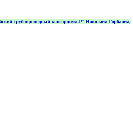
йский трубопроводный консорциум-Р" Николаем Горбанем,