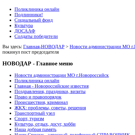
Поликлиника онлайн
Подлинники!
Социальный фонд
Культура
ДОСААФ
Солдаты победители
Вы здесь:
Главная-НОВОДАР
>
Новости администрации МО г.
покинул пост председателя
НОВОДАР - Главное меню
Новости администрации МО г.Новороссийск
Поликлиника онлайн
Главная - Новороссийские известия
Поздравления, праздники, визиты
Право и правопорядок
Происшествия, криминал
ЖКХ: проблемы, советы, решения
Транспортный узел
Спорт, туризм
Культура, отдых, досуг, хобби
Наша добрая память
Наши Списки - адресный, телефонный СПРАВОЧНИК