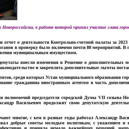
ы Новороссийска, в работе которой принял участие глава гор
ли отчет о деятельности Контрольно-счетной палаты за 202
ганов в проверку было включено почти 80 мероприятий. В п
ряжения муниципальным имуществом.
депутаты внесли изменения в Решение о дополнительных м
законодательстве и закреплять дополнительные льготы поста
нтов, среди которых Устав муниципального образования го
знание гражданина иностранным агентом в часть дополне
ии полномочий председателя городской Думы VII созыва Но
ксандр Васильевич продолжит свою депутатскую деятельн
ечают многие, с кем в разные годы работал Александр Ва
авал добрые советы молодым политикам, с уважением и 
ффективно и приняла немало важнейших решений, напра