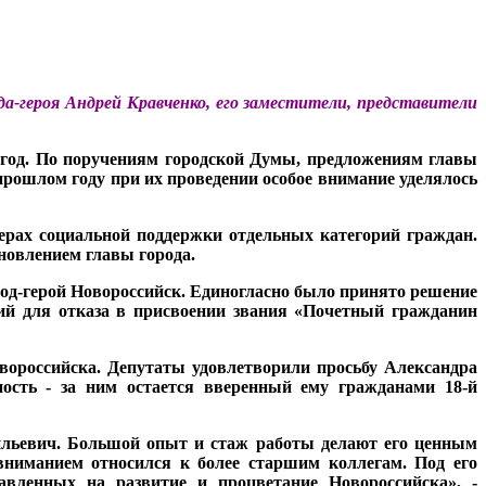
ода-героя Андрей Кравченко, его заместители, представители
3 год. По поручениям городской Думы, предложениям главы
рошлом году при их проведении особое внимание уделялось
ерах социальной поддержки отдельных категорий граждан.
новлением главы города.
род-герой Новороссийск. Единогласно было принято решение
ний для отказа в присвоении звания «Почетный гражданин
вороссийска. Депутаты удовлетворили просьбу Александра
ость - за ним остается вверенный ему гражданами 18-й
сильевич. Большой опыт и стаж работы делают его ценным
вниманием относился к более старшим коллегам. Под его
вленных на развитие и процветание Новороссийска», -