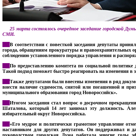
***
25 марта состоялось очередное заседание городской Дум
СМИ.
***
В соответствии с повесткой заседания депутаты приня
города, обращениям прокуратуры и правоохранительных ор
соблюдению установленного порядка управления и распо
***
По предоставлению комитета по социальной политике 
Такой подход поможет быстро реагировать на изменения в 
***
Также депутатами были внесены изменения в ряд докуме
внести наличие судимости, снятой или погашенной и при
муниципального образования город Новороссийск».
***
Итогом заседания стал вопрос о досрочном прекращен
Шаталова, который 14 лет занимал эту должность. Але
избирательный округ Новороссийска.
***
«Его мудрое и политически грамотное управление отм
наставником для других депутатов. Он поддерживал и д
руководством городская Дума работала многие годы э