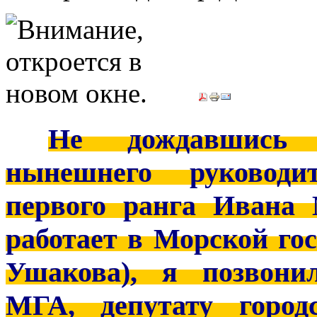
***
Не дождавшись 
нынешнего руковод
первого ранга Ивана 
работает в Морской го
Ушакова), я позвони
МГА, депутату город