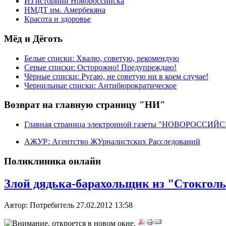
Из историии Новороссийска
НМДТ им. Амербекяна
Красота и здоровье
Мёд и Дёготь
Белые списки: Хвалю, советую, рекомендую
Серые списки: Осторожно! Предупреждаю!
Чёрные списки: Ругаю, не советую ни в коем случае!
Чернильные списки: Антибюрократическое
Возврат на главную страницу "НИ"
Главная страница электронной газеты "НОВОРОССИ
АЖУР: Агентство ЖУрналистских Расследований
Поликлиника онлайн
Злой дядька-барахольщик из "Стокгол
Автор: Потребитель
27.02.2012 13:58