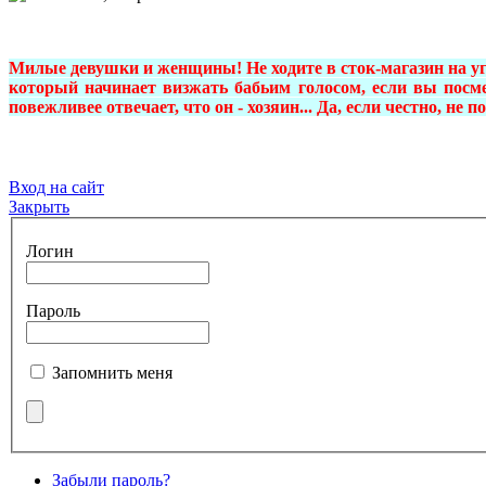
Милые девушки и женщины! Не ходите в сток-магазин на у
который начинает визжать бабьим голосом, если вы посме
повежливее отвечает, что он - хозяин... Да, если честно, не 
Вход на сайт
Закрыть
Логин
Пароль
Запомнить меня
Забыли пароль?