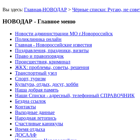
Вы здесь:
Главная-НОВОДАР
>
Чёрные списки: Ругаю, не сове
НОВОДАР - Главное меню
Новости администрации МО г.Новороссийск
Поликлиника онлайн
Главная - Новороссийские известия
Поздравления, праздники, визиты
Право и правопорядок
Происшествия, криминал
ЖКХ: проблемы, советы, решения
Транспортный узел
Спорт, туризм
Культура, отдых, досуг, хобби
Наша добрая память
Наши Списки - адресный, телефонный СПРАВОЧНИК
Бездна ссылок
Контакты
Выходные данные
Народная летопись
Счастливые каникулы
Время отдыха
ДОСААФ