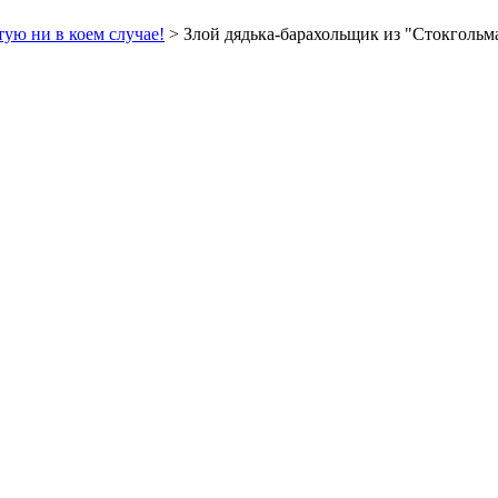
тую ни в коем случае!
> Злой дядька-барахольщик из "Стокгольм