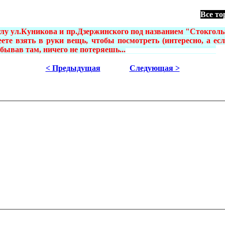
Все то
глу ул.Куникова и пр.Дзержинского под названием "Стокгол
ете взять в руки вещь, чтобы посмотреть (интересно, а ес
побывав там, ничего не потеряешь...
************************************
Ал
< Предыдущая
Следующая >