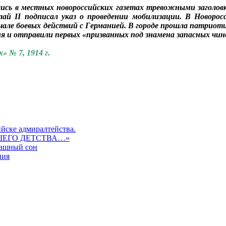
сь в местных новороссийских газетах тревожными заголовка
ай II подписал указ о проведении мобилизации. В Новорос
 начале боевых действий с Германией. В городе прошла патри
ужия и отправили первых «призванных под знамена запасных ч
 № 7, 1914 г.
ийске адмиралтейства.
ШЕГО ДЕТСТВА…»
рашный сон
ния