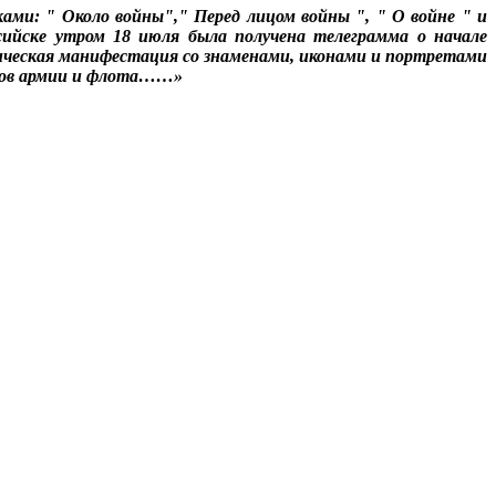
ми: " Около войны"," Перед лицом войны ", " О войне " и
сийске утром 18 июля была получена телеграмма о начале
отическая манифестация со знаменами, иконами и портретами
инов армии и флота……»