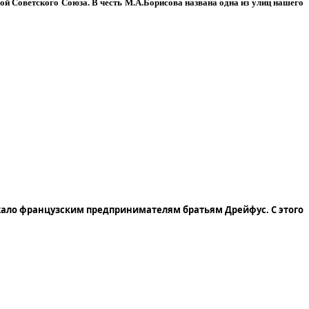
ой Советского Союза. В честь М.А.Борисова названа одна из улиц нашего
жало французским предпринимателям братьям Дрейфус. С этого