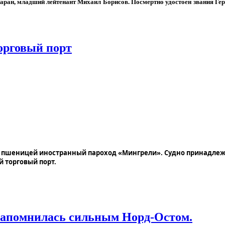
таран, младший лейтенант Михаил Борисов. Посмертно удостоен звания Гер
торговый порт
ый пшеницей иностранный пароход «Мингрели». Судно принадле
й торговый порт.
 запомнилась сильным Норд-Остом.