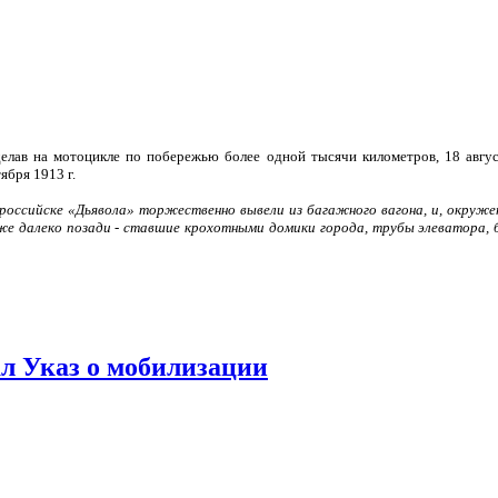
елав на мотоцикле по побережью более одной тысячи километров, 18 авгус
ября 1913 г.
вороссийске «Дьявола» торжественно вывели из багажного вагона, и, окруже
уже далеко позади - ставшие крохотными домики города, трубы элеватора, 
ал Указ о мобилизации