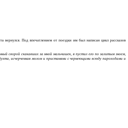
та вернулся. Под впечатлением от поездки им был написан цикл рассказов
нный сворой скакавших за мной мальчишек, я пустил его по залитым зноем,
бухта, исчерченная молом и пристанями с чернеющими всюду пароходами и