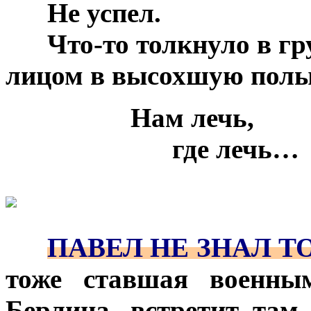
***
Не успел.
***
Что-то толкнуло в гр
лицом в высохшую полы
***
***
***
Нам лечь,
***
***
***
***
где лечь…
***
***
***
ПАВЕЛ НЕ ЗНАЛ Т
тоже ставшая военным
Берлина, встретит там 