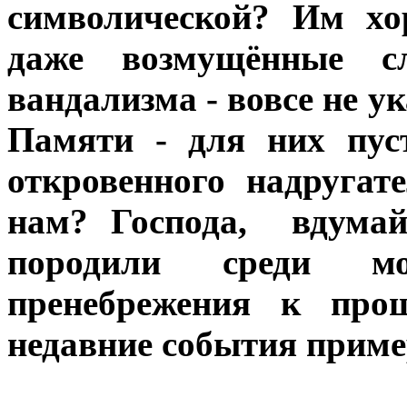
символической? Им хо
даже возмущённые с
вандализма - вовсе не у
Памяти - для них пус
откровенного надругат
нам? Господа, вдумай
породили среди м
пренебрежения к про
недавние события прим
***