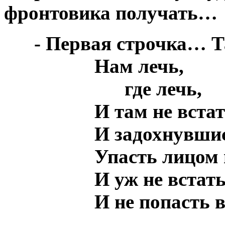
фронтовика получать…
***
- Первая строчка… 
***
***
***
Нам лечь,
***
***
***
***
где лечь,
***
***
***
И там не вста
***
***
***
И задохнувши
***
***
***
Упасть лицом 
***
***
***
И уж не встать
***
***
***
И не попасть