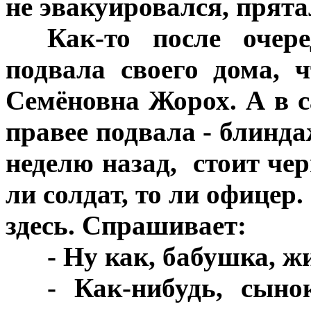
не эвакуировался, прят
***
Как-то после очер
подвала своего дома, 
Семёновна Жорох. А в са
правее подвала - блинда
неделю назад, стоит че
ли солдат, то ли офицер
здесь. Спрашивает:
***
- Ну как, бабушка, ж
***
- Как-нибудь, сыно