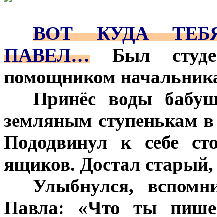
***
***
ВОТ КУДА ТЕБЯ
ПАВЕЛ…
Был студент
помощником начальника 
***
Принёс воды бабуш
земляным ступенькам в 
Пододвинул к себе ст
ящиков. Достал старый,
***
Улыбнулся, вспомн
Павла: «Что ты пишеш