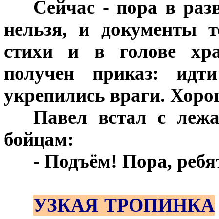
***
Сейчас - пора в раз
нельзя, и документы 
стихи и в голове хр
получен приказ: идт
укрепились враги. Хор
***
Павел встал с лежа
бойцам:
***
- Подъём! Пора, реб
***
УЗКАЯ ТРОПИНКА