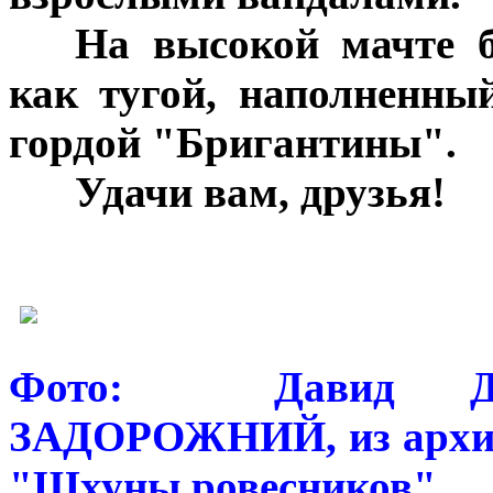
***
На высокой мачте б
как тугой, наполненны
гордой "Бригантины".
***
Удачи вам, друзь
я!
***
***
Фото: Давид ДА
ЗАДОРОЖНИЙ, из архи
"Шхуны ровесников"