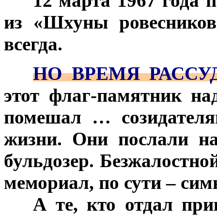
***
12 марта 1967 года 
из «Шхуны ровесников
всегда.
***
НО ВРЕМЯ РАССУ
этот флаг-памятник на
помешал … созидателя
жизни. Они послали н
бульдозер. Безжалостно
мемориал, по сути – си
***
А те, кто отдал при