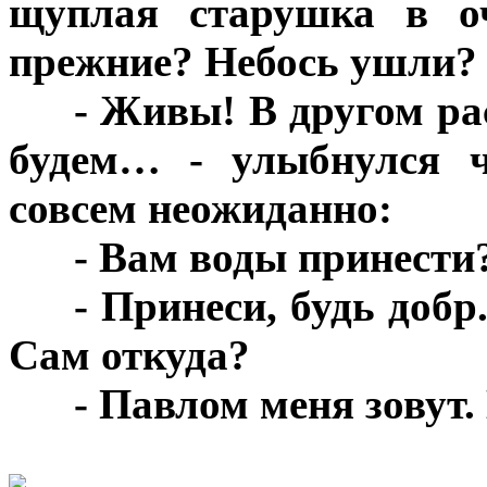
щуплая старушка в оч
прежние? Небось ушли?
***
- Живы! В другом ра
будем… - улыбнулся ч
совсем неожиданно:
***
- Вам воды принести
***
- Принеси, будь добр
Сам откуда?
***
- Павлом меня зовут
***