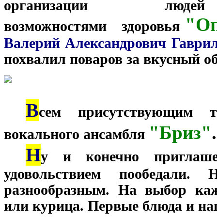
организации люд
"О
возможностями
здоровья
Валерий Александрович Гаври
похвалил поваров за вкусный об
В
***
сем присутствующим т
"Бриз"
.
вокального ансамбля
Н
***
у и конечно приглаш
удовольствием пообедали.
разнообразным. На выбор ка
или курица. Первые блюда и на