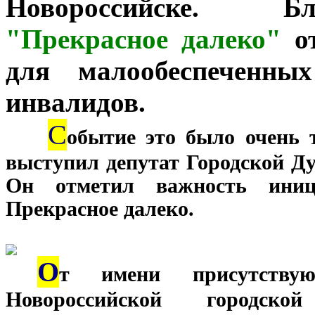
Новороссийске. Б
"Прекрасное далеко"
от
для малообеспеченны
инвалидов.
С
***
обытие это было очень 
выступил депутат Городской 
Он отметил важность иници
Прекрасное далеко.
О
***
т имени присутству
Новороссийской городско