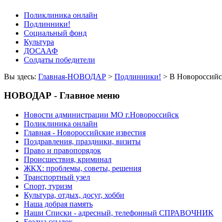
Поликлиника онлайн
Подлинники!
Социальный фонд
Культура
ДОСААФ
Солдаты победители
Вы здесь:
Главная-НОВОДАР
>
Подлинники!
> В Новороссийск
НОВОДАР - Главное меню
Новости администрации МО г.Новороссийск
Поликлиника онлайн
Главная - Новороссийские известия
Поздравления, праздники, визиты
Право и правопорядок
Происшествия, криминал
ЖКХ: проблемы, советы, решения
Транспортный узел
Спорт, туризм
Культура, отдых, досуг, хобби
Наша добрая память
Наши Списки - адресный, телефонный СПРАВОЧНИК
Бездна ссылок