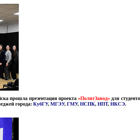
йска прошла презентация проекта
«ПолитЗавод»
для студент
еджей города:
КубГУ
,
МГ
Э
У
,
ГМУ
,
НСПК
,
НПТ
,
НКСЭ
.