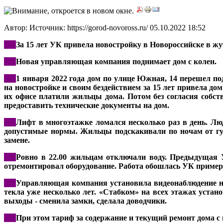
Автор: Источник: https://gorod-novoross.ru/
05.10.2022 18:52
***
За 15 лет УК привела новостройку в Новороссийске в жу
***
Новая управляющая компания поднимает дом с колен.
***
1 января 2022 года дом по улице Южная, 14 перешел п
на новостройке и своим бездействием за 15 лет привела дом
их офисе платили жильцы дома. Потом без согласия собств
предоставить технические документы на дом.
***
Лифт в многоэтажке ломался несколько раз в день. Люд
допустимые нормы. Жильцы подскакивали по ночам от гула
замене.
***
Ровно в 22.00 жильцам отключали воду. Предыдущая У
отремонтировал оборудование. Работа обошлась УК примерн
***
Управляющая компания установила видеонаблюдение на
текла уже несколько лет. «Стабком» на всех этажах уста
выходы - сменила замки, сделала доводчики.
***
При этом тариф за содержание и текущий ремонт дома с 