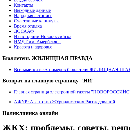
Контакты
Выходные данные
Народная летопись
Счастливые каникулы
Время отдыха
ДОСААФ
Из историии Новороссийска
НМДТ им. Амербекяна
Красота и здоровье
Бюллетень ЖИЛИЩНАЯ ПРАВДА
Все заметки всех номеров бюллетеня ЖИЛИЩНАЯ ПР
Возврат на главную страницу "НИ"
Главная страница электронной газеты "НОВОРОССИ
АЖУР: Агентство ЖУрналистских Расследований
Поликлиника онлайн
ЖКХ: проблемы, советы, реш