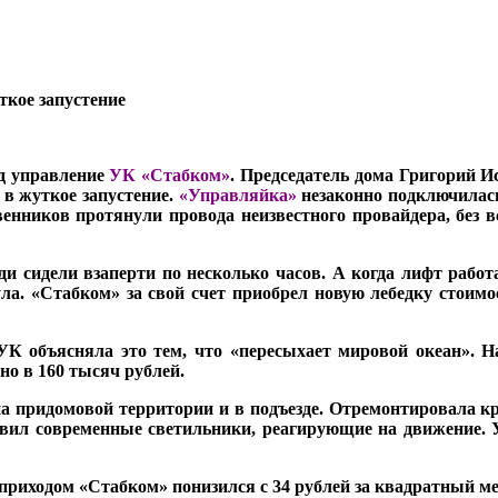
ткое запустение
од управление
УК «Стабком»
. Председатель дома Григорий И
 в жуткое запустение.
«Управляйка»
незаконно подключилась 
енников протянули провода неизвестного провайдера, без в
и сидели взаперти по несколько часов. А когда лифт рабо
. «Стабком» за свой счет приобрел новую лебедку стоимо
К объясняла это тем, что «пересыхает мировой океан». Н
о в 160 тысяч рублей.
 придомовой территории и в подъезде. Отремонтировала кр
новил современные светильники, реагирующие на движение.
приходом «Стабком» понизился с 34 рублей за квадратный мет