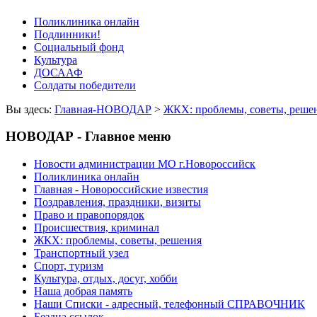
Поликлиника онлайн
Подлинники!
Социальный фонд
Культура
ДОСААФ
Солдаты победители
Вы здесь:
Главная-НОВОДАР
>
ЖКХ: проблемы, советы, реше
НОВОДАР - Главное меню
Новости администрации МО г.Новороссийск
Поликлиника онлайн
Главная - Новороссийские известия
Поздравления, праздники, визиты
Право и правопорядок
Происшествия, криминал
ЖКХ: проблемы, советы, решения
Транспортный узел
Спорт, туризм
Культура, отдых, досуг, хобби
Наша добрая память
Наши Списки - адресный, телефонный СПРАВОЧНИК
Бездна ссылок