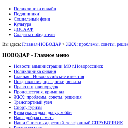
Поликлиника онлайн
Подлинники!
Социальный фонд
Культура
ДОСААФ
Солдаты победители
Вы здесь:
Главная-НОВОДАР
>
ЖКХ: проблемы, советы, реше
НОВОДАР - Главное меню
Новости администрации МО г.Новороссийск
Поликлиника онлайн
Главная - Новороссийские известия
Поздравления, праздники, визиты
Право и правопорядок
Происшествия, криминал
ЖКХ: проблемы, советы, решения
Транспортный узел
Спорт, туризм
Культура, отдых, досуг, хобби
Наша добрая память
Наши Списки - адресный, телефонный СПРАВОЧНИК
Бездна ссылок