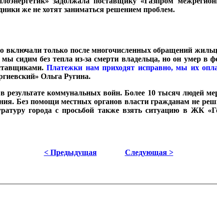
плоэнергетик» задолжала поставщику «Газпром межрегио
дники же не хотят заниматься решением проблем.
епло включали только после многочисленных обращений жиль
 мы сидим без тепла из-за смерти владельца, но он умер в ф
оставщиками.
Платежки нам приходят исправно, мы их оплач
оргиевский» Ольга Ругина.
в результате коммунальных войн. Более 10 тысяч людей мерз
ния. Без помощи местных органов власти гражданам не реш
атуру города с просьбой также взять ситуацию в ЖК «Ге
< Предыдущая
Следующая >