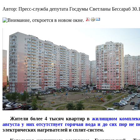
Автор: Пресс-служба депутата Госдумы Светланы Бессараб
30.
***
Жители более 4 тысяч квартир в
жилищном комплекс
августа у них отсутствует горячая вода и до сих пор не 
электрических нагревателей и сплит-систем.