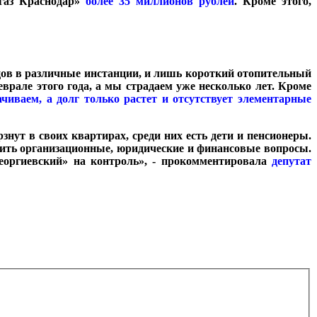
нгаз Краснодар»
более 35 миллионов рублей
. Кроме этого,
цов в различные инстанции, и лишь короткий отопительный
еврале этого года, а мы страдаем уже несколько лет. Кроме
иваем, а долг только растет и отсутствует элементарные
нут в своих квартирах, среди них есть дети и пенсионеры.
ить организационные, юридические и финансовые вопросы.
оргиевский» на контроль», - прокомментировала
депутат