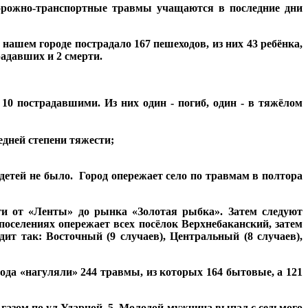
орожно-транспортные травмы учащаются в последние дни
нашем городе пострадало 167 пешеходов, из них 43 ребёнка,
радавших и 2 смерти.
0 пострадавшими. Из них один - погиб, один - в тяжёлом
едней степени тяжести;
 детей не было. Город опережает село по травмам в полтора
ги от «Ленты» до рынка «Золотая рыбка». Затем следуют
поселениях опережает всех посёлок Верхнебаканский, затем
ит так: Восточный (9 случаев), Центральный (8 случаев),
да «нагуляли» 244 травмы, из которых 164 бытовые, а 121
 газом по ул.Ударной, 5. Молодой мужчина выпал с седьмого