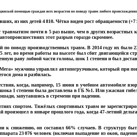
цинской помощью граждан всех возрастов по поводу травм любого происхождения 
вших, из них детей 4
810. Чётко виден рост обращаемости (+7
.
.
ет травматизм почти в 5 раз выше, чем в других возрастных
 автопроисшествиях этот разрыв гораздо скромнее.
й по поводу производственных травм. В 2014 году их было 2
35 лет, во время работы на высоте был сбит двигающейся стр
ную рану лобной части головы, шок 1 степени и был достав
 «Мега» мужчина управлял автопогрузчиком, который при пов
гося дома и разбилась.
ествия, когда, например, 15 июня в учебном автомобиле взо
ока 1 степени была доставлена в ГБ №1. Или ужасная гибел
ошади, запутавшись в стремени при падении.
иях спортом. Тяжёлых спортивных травм не зарегистрирован
ай произошел в январе прошлого года, когда 47-летний дельт
ии к снижению, он составил 66% случаев. В структуру бы
ппарата 23
076 человек (включая выпадение из окон, падени
.