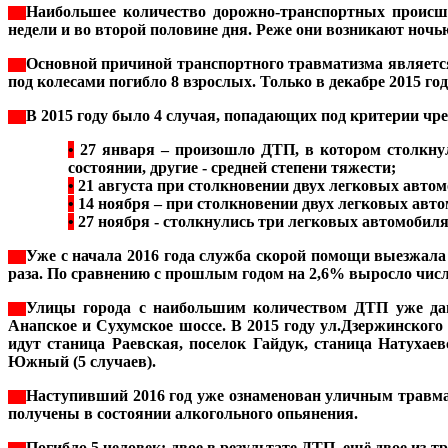
Наибольшее количество дорожно-транспортных происш
***
недели и во второй половине дня. Реже они возникают ночь
Основной причиной транспортного травматизма является 
***
под колесами погибло 8 взрослых. Только в декабре 2015 го
В 2015 году было 4 случая, попадающих под критерии ч
***
•
27 января – произошло ДТП, в котором столкнул
состоянии, другие - средней степени тяжести;
•
21 августа при столкновении двух легковых автом
•
14 ноября – при столкновении двух легковых автом
•
27 ноября - столкнулись три легковых автомобиля, 
Уже с начала 2016 года служба скорой помощи выезжала н
***
раза. По сравнению с прошлым годом на 2,6% выросло числ
Улицы города с наибольшим количеством ДТП уже дав
***
Анапское и Сухумское шоссе. В 2015 году ул.Дзержинского
идут станица Раевская, поселок Гайдук, станица Натухае
Южный (5 случаев).
Наступивший 2016 год уже ознаменован уличным травмат
***
получены в состоянии алкогольного опьянения.
Погибло 5 человек: двое в результате ДТП, ещё двое из 