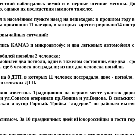
ествий наблюдалось зимой и в первые осенние месяцы. Д
ю, однако их последствия намного тяжелее.
в населённом пункте наезд на пешеходов: в прошлом году в 
да произошло 11 наездов, в которых зарегистрировано14 пост
резвычайных ситуаций:
ись КАМАЗ и микроавтобус и два легковых автомобиля с 1
обилей погибли 2 человека;
обилей два погибли, один в тяжёлом состоянии, ещё два - ср
где 6 человек пострадали; из них два человека погибли.
а 8 ДТП, в которых 11 человек пострадало, двое - погибло,
о сельских ДТП.
но известны. Традиционно на первом месте участок доро
 и ул.Советов опередили пр.Ленина и ул.Видова. В сельских 
вская и хутор Горный. Тройка "лидеров" по районам выгляд
измом. За 10 праздничных дней нНовороссийцы и гости горо
троих иногородних, арендовавших жилье, отравились угарным