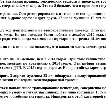
от вдыхания вредных токсических веществ и продуктов горе
ь смертельным исходом. Это на 2 больше, чем в прошлом году
ранения. Они регистрировались в течение всего прошлого го
 лет в драке зарезали друг друга. 17 июля мужчина 19 лет 
жду ж/д платформами на высоковольтные провода. Электротр
от умер. Но все рекорды были побиты в декабре 2015 года,
и родителей, когда мальчик на год старше застрелил 14-летню
, но есть основания полагать, что какая-то часть колото-р
 что на 189 меньше, чем в 2014 годом. При этом количество
еловек меньше, по сравнению с 2014 годом. Эти цифры выз
самих ДТП. В 2015 году на дорогах Новороссийска зарегистри
ороге. 3 апреля мужчина 23 лет обнаружен с ампутированной
ов жизни со следами железнодорожной травмы.
аться повышенное травмирование пешеходов, совершенно не
ающих музыку в глухих наушниках. Эти лица составили 15% 
том и особенно скутеристы. Инциденты с этой категорией с