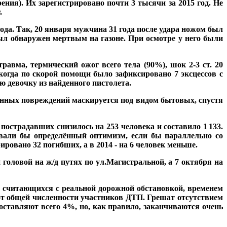
ния). Их зарегистрировано почти 3 тысячи за 2015 год. Не
.
да. Так, 20 января мужчина 31 года после удара ножом был
был обнаружен мертвым на газоне. При осмотре у него были
авма, термический ожог всего тела (90%), шок 2-3 ст. 20
 когда по скорой помощи было зафиксировано 7 эксцессов с
ю девочку из найденного пистолета.
езанных повреждений маскируется под видом бытовых, спустя
 пострадавших снизилось на 253 человека и составило 1
133.
.
ывали бы определённый оптимизм, если бы параллельно со
ровано 32 погибших, а в 2014 - на 6 человек меньше.
 головой на ж/д путях по ул.Магистральной, а 7 октября на
 считающихся с реальной дорожной обстановкой, временем
от общей численности участников ДТП. Грешат отсутствием
оставляют всего 4%, но, как правило, заканчиваются очень