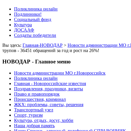
Поликлиника онлайн
Подлинники!
Социальный фонд
Культура
ДОСААФ
Солдаты победители
Вы здесь:
Главная-НОВОДАР
>
Новости администрации МО г.
трупов - 36451 обращений за год и рост на 26%!
НОВОДАР - Главное меню
Новости администрации МО г.Новороссийск
Поликлиника онлайн
Главная - Новороссийские известия
Поздравления, праздники, визиты
Право и правопорядок
Происшествия, криминал
ЖКХ: проблемы, советы, решения
Транспортный узел
Спорт, туризм
Культура, отдых, досуг, хобби
Наша добрая память
Наши Списки - адресный, телефонный СПРАВОЧНИК