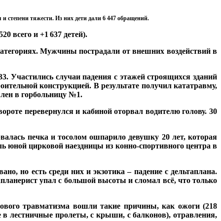
и степени тяжести. Из них дети дали 6
.
447 обращений.
520 всего и +1
637 детей).
.
 категориях. Мужчины пострадали от внешних воздействий в
33. Участились случаи падения с этажей строящихся зданий
оительной конструкцией. В результате получил кататравму,
лен в горбольницу №1.
ороте перевернулся и кабиной оторвал водителю голову. 30
рвалась печка и тосолом ошпарило девушку 20 лет, которая
ь юной цирковой наездницы из конно-спортивного центра в
о, но есть среди них и экзотика – падение с дельтаплана.
апланерист упал с большой высоты и сломал всё, что только
тового травматизма вошли такие причины, как ожоги (218
е в лестничные пролеты, с крыши, с балконов), отравления,