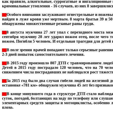
как правило, алкогольные, суррогатные и ингаляционные (
криминальные утопления - 16 случаев, из них 8 завершилис
Особого внимания заслуживают огнестрельные и ножевые 
***
найден в луже крови уже мертвым. 8 марта братья 39 и 50
обнаружены множественные резаные раны груди.
8 августа мужчина 27 лет упал с переходного моста ме
***
сентября мужчину 28 лет ударил ножом отец, после чего т
ножом. Погибли 5 человек. И отдельная трагедия для детей 
В поле зрения врачей попадают только серьезные ранения
***
2-3 дней попыток самостоятельного лечения.
В 2015 году произошло 807 ДТП с травмированием людей,
***
Детей в 2015 году пострадало 120 человек, что на 70 ч
снижением числа пострадавших не наблюдался рост тяжести 
За 2015 год было два случая гибели людей на железной д
***
остановке «781 км» обнаружен мужчина 45 лет без признак
В конце минувшего года в структуре ДТП стало наблюд
***
суток, погодой, болтающих на ходу по телефону или слуш
элементарных средств защиты и мотоциклисты, особенно ле
плохо.