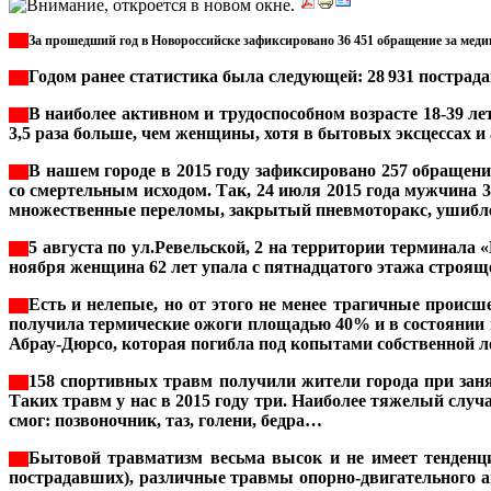
***
За прошедший год в Новороссийске зафиксировано 36
.
451 обращение за меди
Годом ранее статистика была следующей: 28
931 пострада
***
.
В наиболее активном и трудоспособном возрасте 18-39 л
***
3,5 раза больше, чем женщины, хотя в бытовых эксцессах и
В нашем городе в 2015 году зафиксировано 257 обращени
***
со смертельным исходом. Так, 24 июля 2015 года мужчина 
множественные переломы, закрытый пневмоторакс, ушиблен
5 августа по ул.Ревельской, 2 на территории терминала
***
ноября женщина 62 лет упала с пятнадцатого этажа строяще
Есть и нелепые, но от этого не менее трагичные происш
***
получила термические ожоги площадью 40% и в состоянии ш
Абрау-Дюрсо, которая погибла под копытами собственной л
158 спортивных травм получили жители города при занят
***
Таких травм у нас в 2015 году три. Наиболее тяжелый случ
смог: позвоночник, таз, голени, бедра…
Бытовой травматизм весьма высок и не имеет тенденц
***
пострадавших), различные травмы опорно-двигательного а