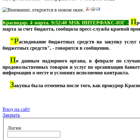
П
Краснодар. 4 марта. 9:52:40 MSK ИНТЕРФАКС-ЮГ -
р
марта за счет бюджета, сообщила пресс-служба краевой про
"Р
***
асходование бюджетных средств на закупку услуг
бюджетных средств", - говорится в сообщении.
П
***
о данным надзорного органа, в феврале по случа
продовольственных товаров и услуг по организации банкет
информация о месте и условиях исполнения контракта.
З
***
акупка была отменена после того, как прокурор Красн
Вход на сайт
Закрыть
Логин