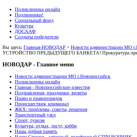
Поликлиника онлайн
Подлинники!
Социальный фонд
Культура
ДОСААФ
Солдаты победители
Вы здесь:
Главная-НОВОДАР
>
Новости администрации МО г.
УСТРОЙСТВО ПРЕДЫДУЩЕГО БАНКЕТА! Прокуратура пресекла 
НОВОДАР - Главное меню
Новости администрации МО г.Новороссийск
Поликлиника онлайн
Главная - Новороссийские известия
Поздравления, праздники, визиты
Право и правопорядок
Происшествия, криминал
ЖКХ: проблемы, советы, решения
Транспортный узел
Спорт, туризм
Культура, отдых, досуг, хобби
Наша добрая память
Наши Списки - адресный, телефонный СПРАВОЧНИК