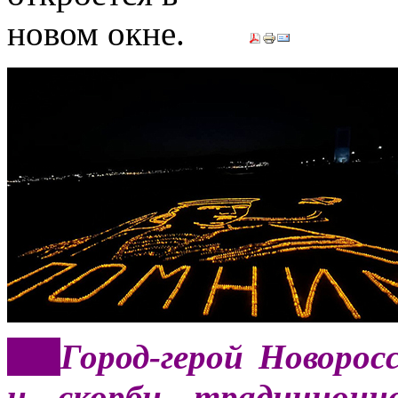
***
Город-герой Новоро
и скорби традиционн