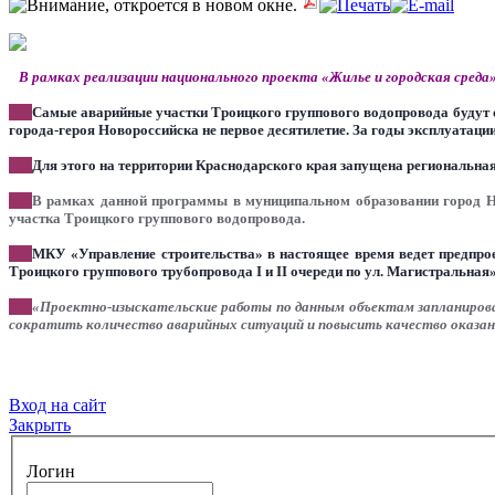
В рамках реализации национального проекта «Жилье и городская среда»
***
Самые аварийные участки Троицкого группового водопровода будут о
города-героя Новороссийска не первое десятилетие. За годы эксплуатации
***
Для этого на территории Краснодарского края запущена региональн
***
В рамках данной программы в муниципальном образовании город Нов
участка Троицкого группового водопровода.
***
МКУ «Управление строительства» в настоящее время ведет предпрое
Троицкого группового трубопровода I и II очереди по ул. Магистральная»
***
«Проектно-изыскательские работы по данным объектам запланированы
сократить количество аварийных ситуаций и повысить качество оказан
Вход на сайт
Закрыть
Логин