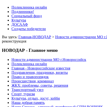
Поликлиника онлайн
Подлинники!
Социальный фонд
Культура
ДОСААФ
Солдаты победители
Вы здесь:
Главная-НОВОДАР
>
Новости администрации МО г.
реконструкция
НОВОДАР - Главное меню
Новости администрации МО г.Новороссийск
Поликлиника онлайн
Главная - Новороссийские известия
Поздравления, праздники, визиты
Право и правопорядок
Происшествия, криминал
ЖКХ: проблемы, советы, решения
Транспортный узел
Спорт, туризм
Культура, отдых, досуг, хобби
Наша добрая память
Наши Списки - адресный, телефонный СПРАВОЧНИК