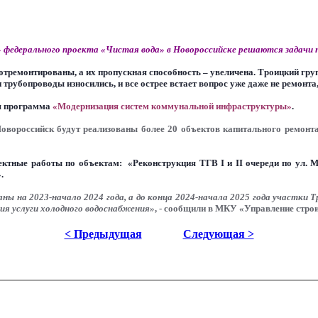
 федерального проекта «Чистая вода» в Новороссийске решаются задачи п
тремонтированы, а их пропускная способность – увеличена. Троицкий гру
 трубопроводы износились, и все острее встает вопрос уже даже не ремонта
ая программа
«Модернизация систем коммунальной инфраструктуры»
.
ороссийск будут реализованы более 20 объектов капитального ремонта, 
ктные работы по объектам: «Реконструкция ТГВ I и II очереди по ул. Ма
.
 на 2023-начало 2024 года, а до конца 2024-начала 2025 года участки Т
ия услуги холодного водоснабжения»
, - сообщили в МКУ «Управление стро
< Предыдущая
Следующая >