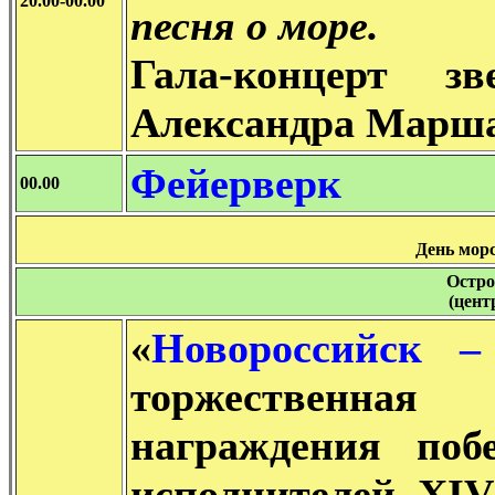
20.00-00.00
песня о море.
Гала-концерт з
Александра Марша
Фейерверк
00.00
День морс
Остро
(цент
«
Новороссийск –
торжественная
награждения поб
исполнителей XIV