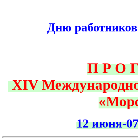
Дню работников
П Р О 
XIV Международно
«Морс
12 июня-07