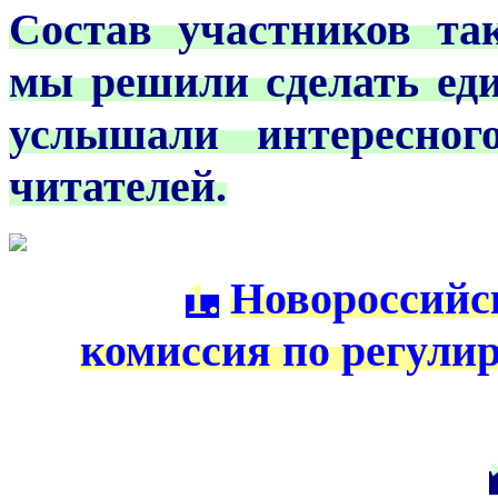
Состав участников та
мы решили сделать ед
услышали интересног
читателей.
1.
Новороссийс
комиссия по регули