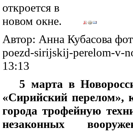
Автор: Анна Кубасова фото 
poezd-sirijskij-perelom-v-
13:13
5 марта в Новоросс
«Сирийский перелом», 
города трофейную техн
незаконных воору