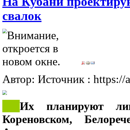
На Кубани проектиру
свалок
Автор: Источник : https:/
***
Их планируют лик
Кореновском, Белоре