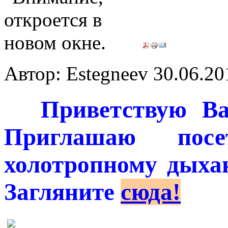
Автор: Estegneev
30.06.20
***
Приветствую Ва
Приглашаю пос
холотропному дыхан
Загляните
сюда!