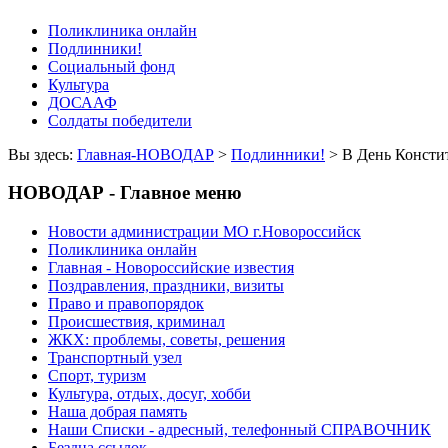
Поликлиника онлайн
Подлинники!
Социальный фонд
Культура
ДОСААФ
Солдаты победители
Вы здесь:
Главная-НОВОДАР
>
Подлинники!
> В День Констит
НОВОДАР - Главное меню
Новости администрации МО г.Новороссийск
Поликлиника онлайн
Главная - Новороссийские известия
Поздравления, праздники, визиты
Право и правопорядок
Происшествия, криминал
ЖКХ: проблемы, советы, решения
Транспортный узел
Спорт, туризм
Культура, отдых, досуг, хобби
Наша добрая память
Наши Списки - адресный, телефонный СПРАВОЧНИК
Бездна ссылок