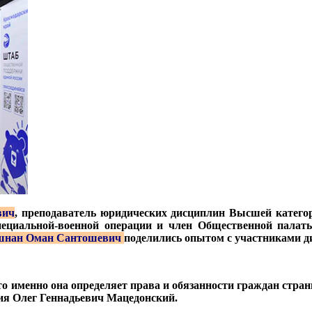
вич
, преподаватель юридических дисциплин Высшей катего
специальной-военной операции и член Общественной пала
шнан Оман Сантошевич
поделились опытом с участниками ди
о именно она определяет права и обязанности граждан страны
тия Олег Геннадьевич Мацедонский.