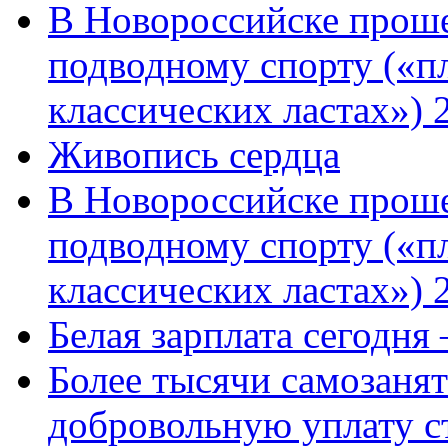
В Новороссийске проше
подводному спорту («пл
классических ластах») 
Живопись сердца
В Новороссийске проше
подводному спорту («пл
классических ластах») 
Белая зарплата сегодня
Более тысячи самозаня
добровольную уплату с