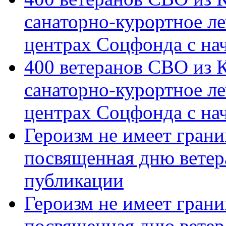
санаторно-курортное л
центрах Соцфонда с на
400 ветеранов СВО из 
санаторно-курортное л
центрах Соцфонда с нач
Героизм не имеет грани
посвященная дню ветер
публикации
Героизм не имеет грани
посвященная дню ветер