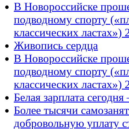
В Новороссийске проше
подводному спорту («пл
классических ластах») 
Живопись сердца
В Новороссийске проше
подводному спорту («пл
классических ластах») 
Белая зарплата сегодня
Более тысячи самозаня
добровольную уплату с