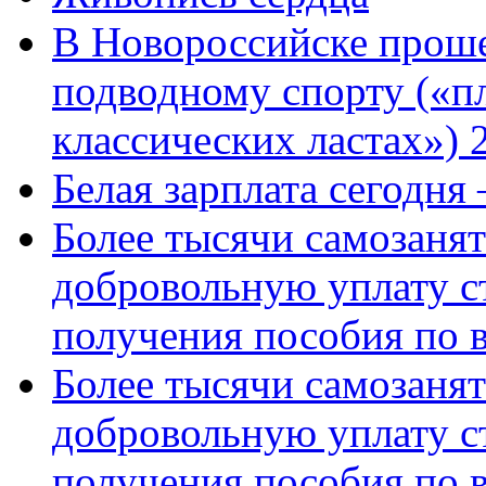
В Новороссийске проше
подводному спорту («пл
классических ластах») 
Белая зарплата сегодня
Более тысячи самозаня
добровольную уплату с
получения пособия по 
Более тысячи самозаня
добровольную уплату с
получения пособия по 