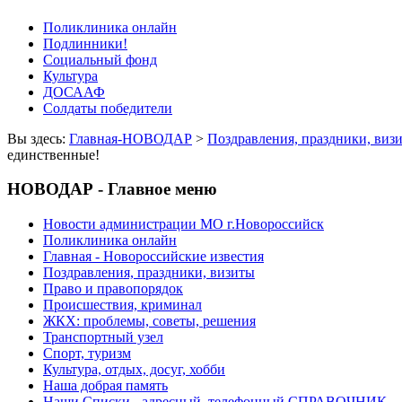
Поликлиника онлайн
Подлинники!
Социальный фонд
Культура
ДОСААФ
Солдаты победители
Вы здесь:
Главная-НОВОДАР
>
Поздравления, праздники, виз
единственные!
НОВОДАР - Главное меню
Новости администрации МО г.Новороссийск
Поликлиника онлайн
Главная - Новороссийские известия
Поздравления, праздники, визиты
Право и правопорядок
Происшествия, криминал
ЖКХ: проблемы, советы, решения
Транспортный узел
Спорт, туризм
Культура, отдых, досуг, хобби
Наша добрая память
Наши Списки - адресный, телефонный СПРАВОЧНИК