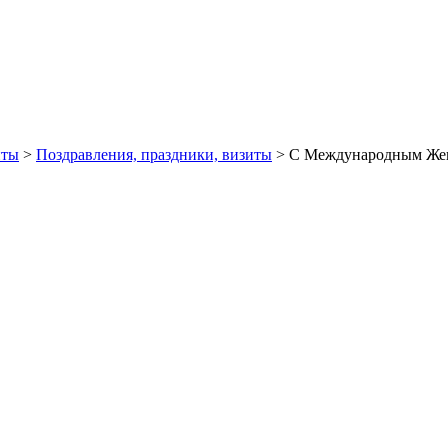
иты
>
Поздравления, праздники, визиты
> C Международным Женс