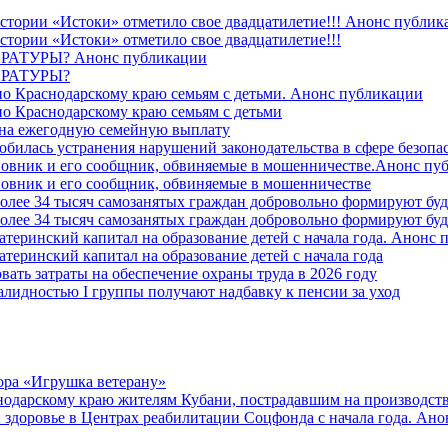
стории «Истоки» отметило свое двадцатилетие!!! Анонс публик
стории «Истоки» отметило свое двадцатилетие!!!
ТУРЫ? Анонс публикации
РАТУРЫ?
о Краснодарскому краю семьям с детьми. Анонс публикации
о Краснодарскому краю семьям с детьми
й на ежегодную семейную выплату
билась устранения нарушений законодательства в сфере безопас
овник и его сообщник, обвиняемые в мошенничестве.Анонс пу
овник и его сообщник, обвиняемые в мошенничестве
более 34 тысяч самозанятых граждан добровольно формируют б
более 34 тысяч самозанятых граждан добровольно формируют б
атеринский капитал на образование детей с начала года. Анонс
атеринский капитал на образование детей с начала года
вать затраты на обеспечение охраны труда в 2026 году
алидностью I группы получают надбавку к пенсии за уход
ора «Игрушка ветерану»
нодарскому краю жителям Кубани, пострадавшим на производст
 здоровье в Центрах реабилитации Соцфонда с начала года. Ан