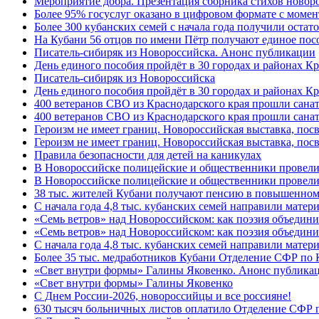
Мероприятие добра. Презентация сборника стихов новор
Более 95% госуслуг оказано в цифровом формате с моме
Более 300 кубанских семей с начала года получили остат
На Кубани 56 отцов по имени Пётр получают единое посо
Писатель-сибиряк из Новороссийска. Анонс публикации
День единого пособия пройдёт в 30 городах и районах К
Писатель-сибиряк из Новороссийска
День единого пособия пройдёт в 30 городах и районах Кр
400 ветеранов СВО из Краснодарского края прошли сана
400 ветеранов СВО из Краснодарского края прошли сана
Героизм не имеет границ. Новороссийская выставка, по
Героизм не имеет границ. Новороссийская выставка, по
Правила безопасности для детей на каникулах
В Новороссийске полицейские и общественники провели
В Новороссийске полицейские и общественники провели
38 тыс. жителей Кубани получают пенсию в повышенном р
С начала года 4,8 тыс. кубанских семей направили мате
«Семь ветров» над Новороссийском: как поэзия объедин
«Семь ветров» над Новороссийском: как поэзия объедини
С начала года 4,8 тыс. кубанских семей направили мате
Более 35 тыс. медработников Кубани Отделение СФР по
«Свет внутри формы» Галины Яковенко. Анонс публика
«Свет внутри формы» Галины Яковенко
C Днем России-2026, новороссийцы и все россияне!
630 тысяч больничных листов оплатило Отделение СФР п