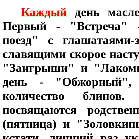
***
Каждый
день масле
Первый - "Встреча" 
поезд" с глашатаями-
славящими скорое насту
"Заигрыши" и "Лакомк
день - "Обжорный", 
количество блино
посвящаются родстве
(пятница) и "Золовкины
кстати, лишний раз ук