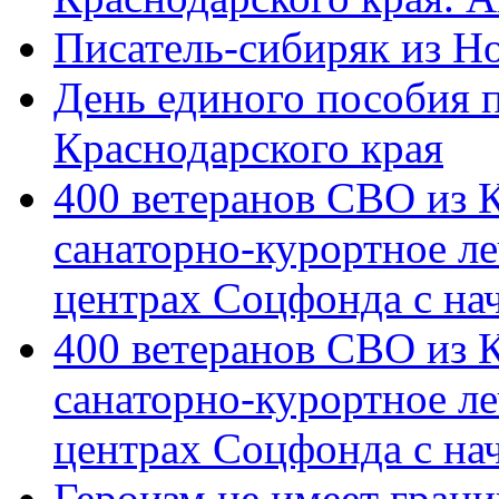
Писатель-сибиряк из Н
День единого пособия п
Краснодарского края
400 ветеранов СВО из 
санаторно-курортное л
центрах Соцфонда с на
400 ветеранов СВО из 
санаторно-курортное л
центрах Соцфонда с нач
Героизм не имеет грани