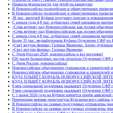
Правила безопасности для детей на каникулах
В Новороссийске полицейские и общественники провели
В Новороссийске полицейские и общественники провели
38 тыс. жителей Кубани получают пенсию в повышенном р
С начала года 4,8 тыс. кубанских семей направили мате
«Семь ветров» над Новороссийском: как поэзия объедин
«Семь ветров» над Новороссийском: как поэзия объедини
С начала года 4,8 тыс. кубанских семей направили мате
Более 35 тыс. медработников Кубани Отделение СФР по
«Свет внутри формы» Галины Яковенко. Анонс публика
«Свет внутри формы» Галины Яковенко
C Днем России-2026, новороссийцы и все россияне!
630 тысяч больничных листов оплатило Отделение СФР п
C Днем России, новороссийцы!
Новороссийское объединение старожилов и хранителей и
Новороссийское объединение старожилов и хранителей и
КУДА ПЛЫВЁТ КОРАБЛЬ НОВОРОССИЙСКОЙ ЛИТЕРА
КУДА ПЛЫВЁТ КОРАБЛЬ НОВОРОССИЙСКОЙ ЛИТЕ
9 мер социальной поддержки оказывает Отделение СФР п
9 мер социальной поддержки оказывает Отделение СФР п
С 1 июня 2026 года на Кубани начнётся приём заявлени
Принятыми мерами прокуратура Курганинского района до
В Новороссийске на скамью подсудимых отправлены чин
В Новороссийске на скамью подсудимых отправлены чин