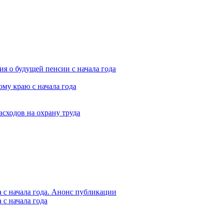
я о будущей пенсии с начала года
му краю с начала года
асходов на охрану труда
 с начала года. Анонс публикации
с начала года