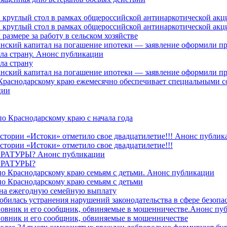
 круглый стол в рамках общероссийской антинаркотической ак
 круглый стол в рамках общероссийской антинаркотической ак
азмере за работу в сельском хозяйстве
ринский капитал на погашение ипотеки — заявление оформили п
ила страну. Анонс публикации
ла страну
ринский капитал на погашение ипотеки — заявление оформили пр
 Краснодарскому краю ежемесячно обеспечивает специальными
ции
о Краснодарскому краю с начала года
стории «Истоки» отметило свое двадцатилетие!!! Анонс публик
стории «Истоки» отметило свое двадцатилетие!!!
ТУРЫ? Анонс публикации
РАТУРЫ?
о Краснодарскому краю семьям с детьми. Анонс публикации
о Краснодарскому краю семьям с детьми
й на ежегодную семейную выплату
билась устранения нарушений законодательства в сфере безопас
овник и его сообщник, обвиняемые в мошенничестве.Анонс пу
овник и его сообщник, обвиняемые в мошенничестве