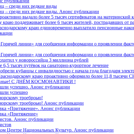
онс публикации
иц – среди них редкие виды
иц – среди них редкие виды. Анонс публикации
роактивно выдало более 5 тысяч сертификатов на материнский 
 краю поддерживает более 6 тысяч жителей, пострадавших от 
раснодарскому краю единовременно выплатило пенсионные нако
кации
Горячей линии» для сообщения информации о проявлении факто
Горячей линии» для сообщения информации о проявлении факто
охитил у новороссийца 3 миллиона рублей
е 6,5 тысяч путёвок на санаторно‑курортное лечение
иобрели кубанцы с инвалидностью с начала года благодаря элек
 Краснодарскому краю проактивно оформило более 11,8 тысячи
лавные! C ДНЁМ КОСМОНАВТИКИ !
ошли успешно. Анонс публикации
ошли успешно
морскому троеброью!
 морскому троеброью! Анонс публикации
авка «Притяжение». Анонс публикации
авка «Притяжение»
листов. Анонс публикации
истов
дском Центре Национальных Культур. Анонс публикации