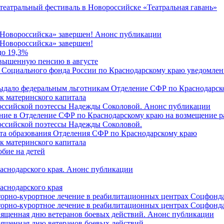
 театральный фестиваль в Новороссийске «Театральная гавань»
 Новороссийска» завершен! Анонс публикации
Новороссийска» завершен!
до 19,3%
овышенную пенсию в августе
 Социального фонда России по Краснодарскому краю уведомлени
 выдало федеральным льготникам Отделение СФР по Краснодарско
ок материнского капитала
российской поэтессы Надежды Соколовой. Анонс публикации
ление в Отделение СФР по Краснодарскому краю на возмещение р
оссийской поэтессы Надежды Соколовой.
нта образования Отделения СФР по Краснодарскому краю
ок материнского капитала
бие на детей
раснодарского края. Анонс публикации
аснодарского края
торно-курортное лечение в реабилитационных центрах Соцфонда
торно-курортное лечение в реабилитационных центрах Соцфонда 
священная дню ветеранов боевых действий. Анонс публикации
священная дню ветеранов боевых действий