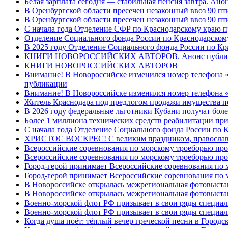
Белая зарплата сегодня — стабильная пенсия завтра. Ан
В Оренбургской области пресечен незаконный ввоз 90 пт
В Оренбургской области пресечен незаконный ввоз 90 пт
С начала года Отделение СФР по Краснодарскому краю п
Отделение Социального фонда России по Краснодарскому
В 2025 году Отделение Социального фонда России по К
КНИГИ НОВОРОССИЙСКИХ АВТОРОВ. Анонс публи
КНИГИ НОВОРОССИЙСКИХ АВТОРОВ
Внимание! В Новороссийске изменился номер телефона «
публикации
Внимание! В Новороссийске изменился номер телефона «
Житель Краснодара под предлогом продажи имущества п
В 2026 году федеральные льготники Кубани получат боле
Более 1 миллиона технических средств реабилитации пр
С начала года Отделение Социального фонда России по
ХРИСТОС ВОСКРЕС! С великим праздником, правос
Всероссийские соревнования по морскому троеборью пр
Всероссийские соревнования по морскому троеборью пр
Город-герой принимает Всероссийские соревнования по 
Город-герой принимает Всероссийские соревнования по
В Новороссийске открылась межрегиональная фотовыст
В Новороссийске открылась межрегиональная фотовыст
Военно-морской флот РФ призывает в свои ряды специа
Военно-морской флот РФ призывает в свои ряды специал
Когда душа поёт: тёплый вечер греческой песни в Горо