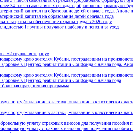
более 34 тысяч самозанятых граждан добровольно формируют б
более 34 тысяч самозанятых граждан добровольно формируют б
атеринский капитал на образование детей с начала года. Анонс
атеринский капитал на образование детей с начала года
вать затраты на обеспечение охраны труда в 2026 году
алидностью I группы получают надбавку к пенсии за уход
ора «Игрушка ветерану»
нодарскому краю жителям Кубани, пострадавшим на производст
 здоровье в Центрах реабилитации Соцфонда с начала года. Ан
нодарскому краю жителям Кубани, пострадавшим на производст
 здоровье в Центрах реабилитации Соцфонда с начала года
т большая праздничная программа
му спорту («плавание в ластах», «плавание в классических ласт
у спорту («плавание в ластах», «плавание в классических ласта
обровольную уплату страховых взносов для получения пособия 
обровольную уплату страховых взносов для получения пособия 