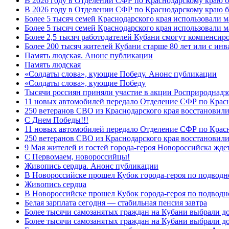
В 2026 году в Отделении СФР по Краснодарскому краю 
В 2026 году в Отделении СФР по Краснодарскому краю 
Более 5 тысяч семей Краснодарского края использовали м
Более 5 тысяч семей Краснодарского края использовали м
Более 2,5 тысяч работодателей Кубани смогут компенсиро
Более 200 тысяч жителей Кубани старше 80 лет или с инв
Память людская. Анонс публикации
Память людская
«Солдаты слова», кующие Победу. Анонс публикации
«Солдаты слова», кующие Победу
Тысячи россиян приняли участие в акции Росприроднадз
11 новых автомобилей передало Отделение СФР по Крас
250 ветеранов СВО из Краснодарского края восстановили
С Днем Победы!!!
11 новых автомобилей передало Отделение СФР по Крас
250 ветеранов СВО из Краснодарского края восстановили
9 Мая жителей и гостей города-героя Новороссийска жде
C Первомаем, новороссийцы!
Живопись сердца. Анонс публикации
В Новороссийске прошел Кубок города-героя по подводно
Живопись сердца
В Новороссийске прошел Кубок города-героя по подводном
Белая зарплата сегодня — стабильная пенсия завтра
Более тысячи самозанятых граждан на Кубани выбрали д
Более тысячи самозанятых граждан на Кубани выбрали д