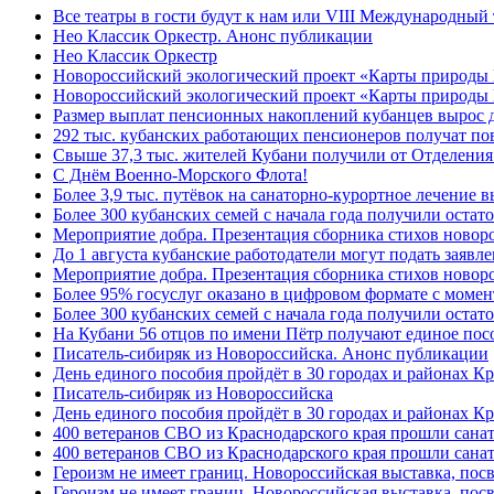
Все театры в гости будут к нам или VIII Международный
Нео Классик Оркестр. Анонс публикации
Нео Классик Оркестр
Новороссийский экологический проект «Карты природы
Новороссийский экологический проект «Карты природы 
Размер выплат пенсионных накоплений кубанцев вырос 
292 тыс. кубанских работающих пенсионеров получат п
Свыше 37,3 тыс. жителей Кубани получили от Отделения
C Днём Военно-Морского Флота!
Более 3,9 тыс. путёвок на санаторно-курортное лечение
Более 300 кубанских семей с начала года получили остат
Мероприятие добра. Презентация сборника стихов ново
До 1 августа кубанские работодатели могут подать заяв
Мероприятие добра. Презентация сборника стихов новор
Более 95% госуслуг оказано в цифровом формате с моме
Более 300 кубанских семей с начала года получили остат
На Кубани 56 отцов по имени Пётр получают единое посо
Писатель-сибиряк из Новороссийска. Анонс публикации
День единого пособия пройдёт в 30 городах и районах К
Писатель-сибиряк из Новороссийска
День единого пособия пройдёт в 30 городах и районах Кр
400 ветеранов СВО из Краснодарского края прошли сана
400 ветеранов СВО из Краснодарского края прошли сана
Героизм не имеет границ. Новороссийская выставка, по
Героизм не имеет границ. Новороссийская выставка, по