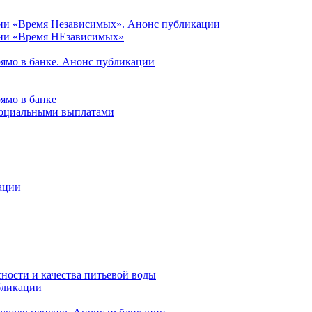
ции «Время Независимых». Анонс публикации
ции «Время НЕзависимых»
рямо в банке. Анонс публикации
ямо в банке
 социальными выплатами
ации
ности и качества питьевой воды
бликации