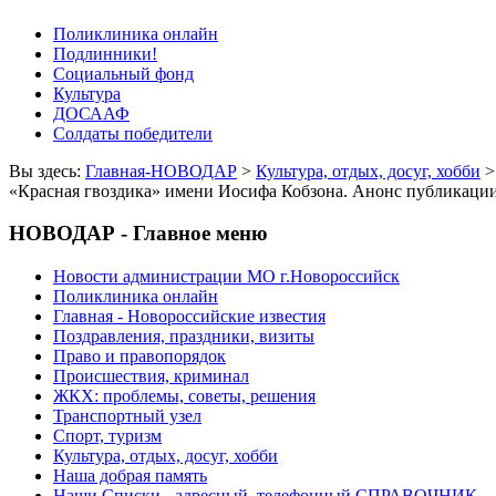
Поликлиника онлайн
Подлинники!
Социальный фонд
Культура
ДОСААФ
Солдаты победители
Вы здесь:
Главная-НОВОДАР
>
Культура, отдых, досуг, хобби
«Красная гвоздика» имени Иосифа Кобзона. Анонс публикаци
НОВОДАР - Главное меню
Новости администрации МО г.Новороссийск
Поликлиника онлайн
Главная - Новороссийские известия
Поздравления, праздники, визиты
Право и правопорядок
Происшествия, криминал
ЖКХ: проблемы, советы, решения
Транспортный узел
Спорт, туризм
Культура, отдых, досуг, хобби
Наша добрая память
Наши Списки - адресный, телефонный СПРАВОЧНИК