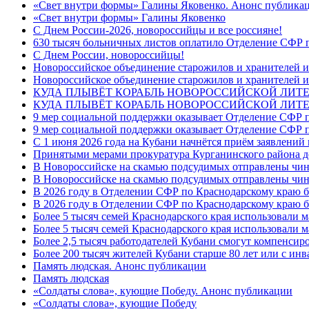
«Свет внутри формы» Галины Яковенко. Анонс публика
«Свет внутри формы» Галины Яковенко
C Днем России-2026, новороссийцы и все россияне!
630 тысяч больничных листов оплатило Отделение СФР п
C Днем России, новороссийцы!
Новороссийское объединение старожилов и хранителей и
Новороссийское объединение старожилов и хранителей и
КУДА ПЛЫВЁТ КОРАБЛЬ НОВОРОССИЙСКОЙ ЛИТЕРА
КУДА ПЛЫВЁТ КОРАБЛЬ НОВОРОССИЙСКОЙ ЛИТЕ
9 мер социальной поддержки оказывает Отделение СФР п
9 мер социальной поддержки оказывает Отделение СФР п
С 1 июня 2026 года на Кубани начнётся приём заявлени
Принятыми мерами прокуратура Курганинского района до
В Новороссийске на скамью подсудимых отправлены чин
В Новороссийске на скамью подсудимых отправлены чин
В 2026 году в Отделении СФР по Краснодарскому краю 
В 2026 году в Отделении СФР по Краснодарскому краю 
Более 5 тысяч семей Краснодарского края использовали м
Более 5 тысяч семей Краснодарского края использовали м
Более 2,5 тысяч работодателей Кубани смогут компенсиро
Более 200 тысяч жителей Кубани старше 80 лет или с инв
Память людская. Анонс публикации
Память людская
«Солдаты слова», кующие Победу. Анонс публикации
«Солдаты слова», кующие Победу