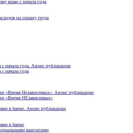
му краю с начала года
асходов на охрану труда
 с начала года. Анонс публикации
с начала года
ции «Время Независимых». Анонс публикации
ции «Время НЕзависимых»
рямо в банке. Анонс публикации
ямо в банке
 социальными выплатами