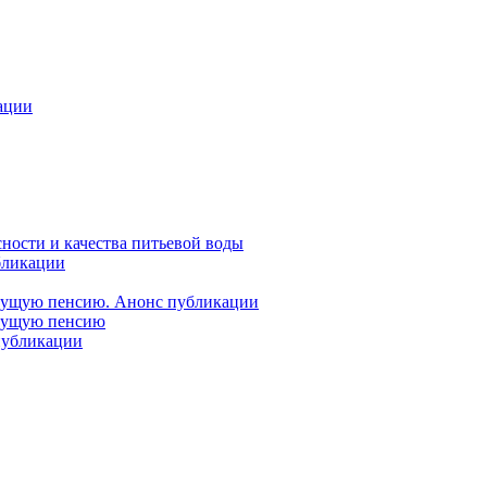
ации
ности и качества питьевой воды
бликации
удущую пенсию. Анонс публикации
удущую пенсию
 публикации