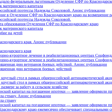
 выдало федеральным льготникам Отделение СФР по Краснодарско
ок материнского капитала
российской поэтессы Надежды Соколовой. Анонс публикации
ление в Отделение СФР по Краснодарскому краю на возмещение р
оссийской поэтессы Надежды Соколовой.
нта образования Отделения СФР по Краснодарскому краю
ок материнского капитала
бие на детей
раснодарского края. Анонс публикации
аснодарского края
торно-курортное лечение в реабилитационных центрах Соцфонда
торно-курортное лечение в реабилитационных центрах Соцфонда 
священная дню ветеранов боевых действий. Анонс публикации
священная дню ветеранов боевых действий
 круглый стол в рамках общероссийской антинаркотической ак
 круглый стол в рамках общероссийской антинаркотической ак
азмере за работу в сельском хозяйстве
ринский капитал на погашение ипотеки — заявление оформили п
ила страну. Анонс публикации
ла страну
ринский капитал на погашение ипотеки — заявление оформили пр
 Краснодарскому краю ежемесячно обеспечивает специальными