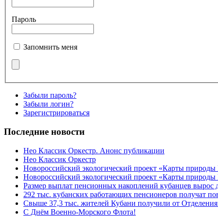
Пароль
Запомнить меня
Забыли пароль?
Забыли логин?
Зарегистрироваться
Последние новости
Нео Классик Оркестр. Анонс публикации
Нео Классик Оркестр
Новороссийский экологический проект «Карты природы
Новороссийский экологический проект «Карты природы 
Размер выплат пенсионных накоплений кубанцев вырос 
292 тыс. кубанских работающих пенсионеров получат п
Свыше 37,3 тыс. жителей Кубани получили от Отделения
C Днём Военно-Морского Флота!