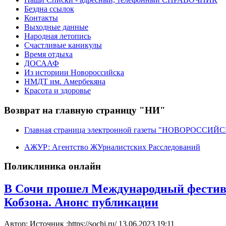
Бездна ссылок
Контакты
Выходные данные
Народная летопись
Счастливые каникулы
Время отдыха
ДОСААФ
Из историии Новороссийска
НМДТ им. Амербекяна
Красота и здоровье
Возврат на главную страницу "НИ"
Главная страница электронной газеты "НОВОРОССИ
АЖУР: Агентство ЖУрналистских Расследований
Поликлиника онлайн
В Сочи прошел Международный фестива
Кобзона. Анонс публикации
Автор: Источник :https://sochi.ru/
13.06.2023 19:11