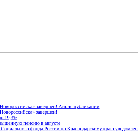
 Новороссийска» завершен! Анонс публикации
Новороссийска» завершен!
до 19,3%
овышенную пенсию в августе
 Социального фонда России по Краснодарскому краю уведомлени