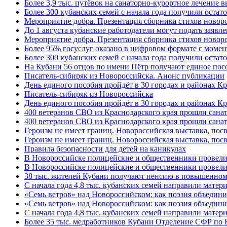
Более 3,9 тыс. путёвок на санаторно-курортное лечение
Более 300 кубанских семей с начала года получили остат
Мероприятие добра. Презентация сборника стихов ново
До 1 августа кубанские работодатели могут подать заяв
Мероприятие добра. Презентация сборника стихов новор
Более 95% госуслуг оказано в цифровом формате с моме
Более 300 кубанских семей с начала года получили остат
На Кубани 56 отцов по имени Пётр получают единое посо
Писатель-сибиряк из Новороссийска. Анонс публикации
День единого пособия пройдёт в 30 городах и районах К
Писатель-сибиряк из Новороссийска
День единого пособия пройдёт в 30 городах и районах Кр
400 ветеранов СВО из Краснодарского края прошли сана
400 ветеранов СВО из Краснодарского края прошли сана
Героизм не имеет границ. Новороссийская выставка, по
Героизм не имеет границ. Новороссийская выставка, по
Правила безопасности для детей на каникулах
В Новороссийске полицейские и общественники провели
В Новороссийске полицейские и общественники провели
38 тыс. жителей Кубани получают пенсию в повышенном р
С начала года 4,8 тыс. кубанских семей направили мате
«Семь ветров» над Новороссийском: как поэзия объедин
«Семь ветров» над Новороссийском: как поэзия объедини
С начала года 4,8 тыс. кубанских семей направили мате
Более 35 тыс. медработников Кубани Отделение СФР по