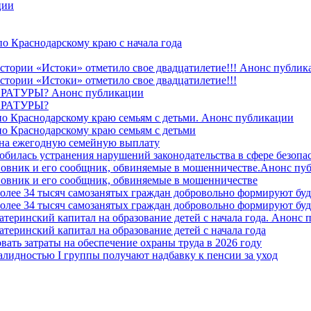
ции
о Краснодарскому краю с начала года
стории «Истоки» отметило свое двадцатилетие!!! Анонс публик
стории «Истоки» отметило свое двадцатилетие!!!
ТУРЫ? Анонс публикации
РАТУРЫ?
о Краснодарскому краю семьям с детьми. Анонс публикации
о Краснодарскому краю семьям с детьми
й на ежегодную семейную выплату
билась устранения нарушений законодательства в сфере безопас
овник и его сообщник, обвиняемые в мошенничестве.Анонс пу
овник и его сообщник, обвиняемые в мошенничестве
более 34 тысяч самозанятых граждан добровольно формируют б
более 34 тысяч самозанятых граждан добровольно формируют б
атеринский капитал на образование детей с начала года. Анонс
атеринский капитал на образование детей с начала года
вать затраты на обеспечение охраны труда в 2026 году
алидностью I группы получают надбавку к пенсии за уход