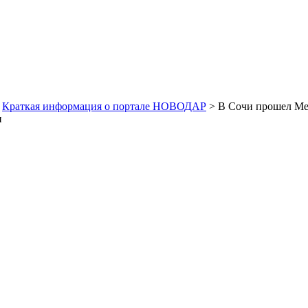
>
Краткая информация о портале НОВОДАР
> В Сочи прошел Ме
и