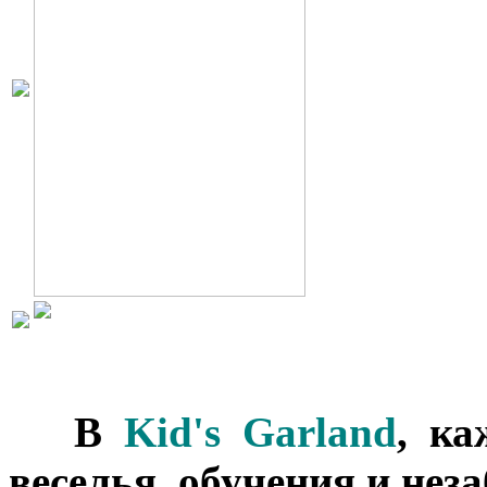
***
В
Kid's Garland
, ка
веселья, обучения и не